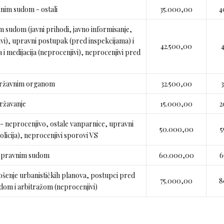
nim sudom - ostali
35.000,00
4
m sudom (javni prihodi, javno informisanje,
enjivi), upravni postupak (pred inspekcijama) i
42.500,00
i medijacija (neprocenjivi), neprocenjivi pred
 državnim organom
32.500,00
ržavanje
15.000,00
2
- neprocenjivo, ostale vanparnice, upravni
50.000,00
5
olicija), neprocenjivi sporovi VS
 Upravnim sudom
60.000,00
6
ošenje urbanističkih planova, postupci pred
75.000,00
8
m i arbitražom (neprocenjivi)