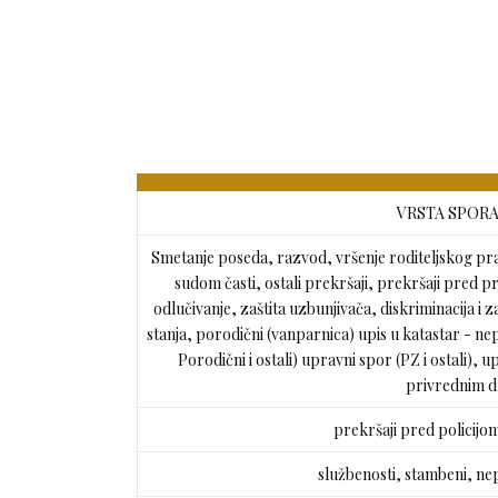
VRSTA SPORA (
Smetanje poseda, razvod, vršenje roditeljskog pra
sudom časti, ostali prekršaji, prekršaji pred
odlučivanje, zaštita uzbunjivača, diskriminacija i z
stanja, porodični (vanparnica) upis u katastar - ne
Porodični i ostali) upravni spor (PZ i ostali), 
privrednim 
prekršaji pred policijom
službenosti, stambeni, ne