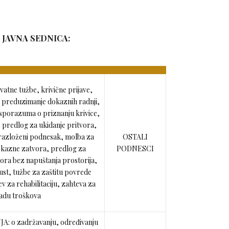
 JAVNA SEDNICA:
atne tužbe, krivične prijave,
a preduzimanje dokaznih radnji,
 sporazuma o priznanju krivice,
 predlog za ukidanje pritvora,
azloženi podnesak, molba za
OSTALI
a kazne zatvora, predlog za
PODNESCI
ora bez napuštanja prostorija,
ust, tužbe za zaštitu povrede
 za rehabilitaciju, zahteva za
adu troškova
: o zadržavanju, određivanju