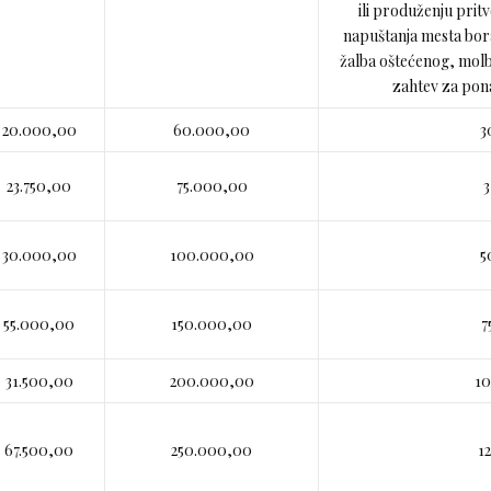
ili produženju pri
napuštanja mesta b
žalba oštećenog, mol
zahtev za pona
20.000,00
60.000,00
3
23.750,00
75.000,00
3
30.000,00
100.000,00
5
55.000,00
150.000,00
7
31.500,00
200.000,00
1
67.500,00
250.000,00
1