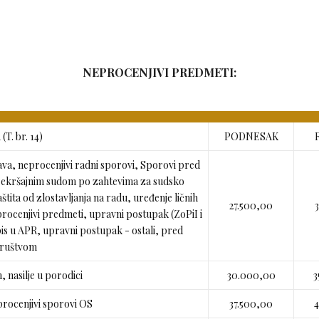
NEPROCENJIVI PREDMETI:
T. br. 14)
PODNESAK
va, neprocenjivi radni sporovi, Sporovi pred
 prekršajnim sudom po zahtevima za sudsko
aštita od zlostavljanja na radu, uređenje ličnih
27.500,00
procenjivi predmeti, upravni postupak (ZoPiI i
upis u APR, upravni postupak - ostali, pred
društvom
, nasilje u porodici
30.000,00
3
procenjivi sporovi OS
37.500,00
4