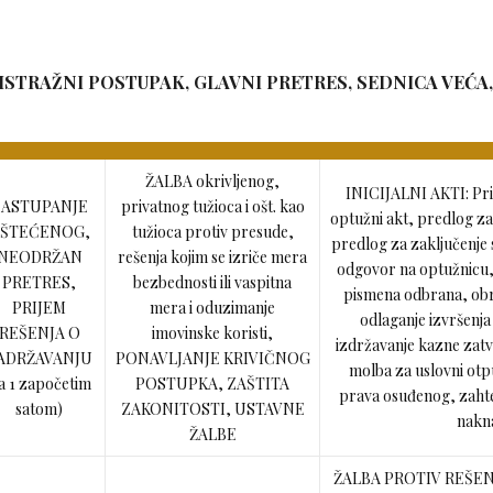
 ISTRAŽNI POSTUPAK, GLAVNI PRETRES, SEDNICA VEĆA,
ŽALBA okrivljenog,
INICIJALNI AKTI: Priv
ZASTUPANJE
privatnog tužioca i ošt. kao
optužni akt, predlog z
ŠTEĆENOG,
tužioca protiv presude,
predlog za zaključenje
NEODRŽAN
rešenja kojim se izriče mera
odgovor na optužnicu,
PRETRES,
bezbednosti ili vaspitna
pismena odbrana, obr
PRIJEM
mera i oduzimanje
odlaganje izvršenj
REŠENJA O
imovinske koristi,
izdržavanje kazne zatv
ADRŽAVANJU
PONAVLJANJE KRIVIČNOG
molba za uslovni otp
sa 1 započetim
POSTUPKA, ZAŠTITA
prava osuđenog, zahtev
satom)
ZAKONITOSTI, USTAVNE
nakn
ŽALBE
ŽALBA PROTIV REŠENJA