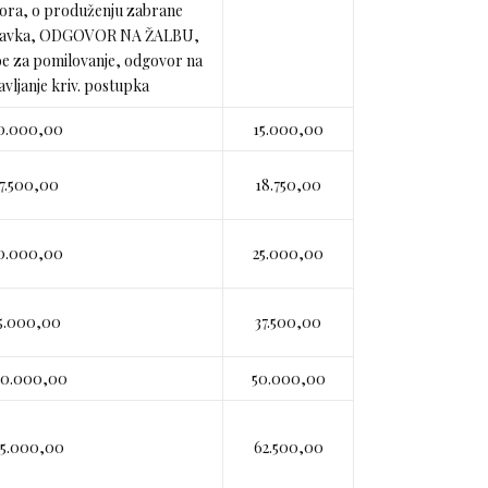
tvora, o produženju zabrane
oravka, ODGOVOR NA ŽALBU,
be za pomilovanje, odgovor na
vljanje kriv. postupka
0.000,00
15.000,00
7.500,00
18.750,00
0.000,00
25.000,00
5.000,00
37.500,00
00.000,00
50.000,00
25.000,00
62.500,00