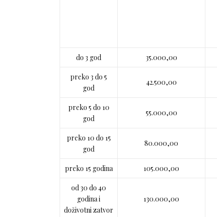
do 3 god
35.000,00
preko 3 do 5
42.500,00
god
preko 5 do 10
55.000,00
god
preko 10 do 15
80.000,00
god
preko 15 godina
105.000,00
od 30 do 40
godina i
130.000,00
doživotni zatvor