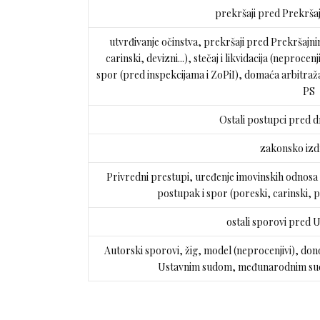
prekršaji pred Prekršaj
utvrđivanje očinstva, prekršaji pred Prekršajni
carinski, devizni...), stečaj i likvidacija (neproc
spor (pred inspekcijama i ZoPiI), domaća arbitraža 
PS
Ostali postupci pred
zakonsko izd
Privredni prestupi, uređenje imovinskih odnosa 
postupak i spor (poreski, carinski, p
ostali sporovi pred
Autorski sporovi, žig, model (neprocenjivi), don
Ustavnim sudom, međunarodnim sudo