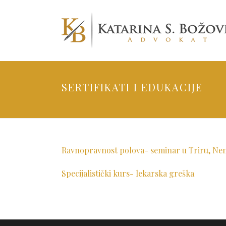
SERTIFIKATI I EDUKACIJE
Ravnopravnost polova- seminar u Triru, N
Specijalistički kurs- lekarska greška