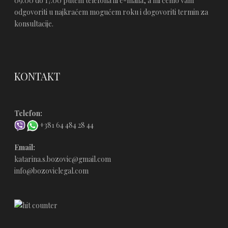
09:00 do 17:00 putem telefona ili e-maila, a mi ćemo vam
odgovoriti u najkraćem mogućem roku i dogovoriti termin za
konsultacije.
KONTAKT
Telefon:
+381 64 484 28 44
Email:
katarina.s.bozovic@gmail.com
info@bozoviclegal.com