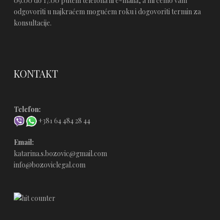
09:00 do 17:00 putem telefona ili e-maila, a mi ćemo vam
odgovoriti u najkraćem mogućem roku i dogovoriti termin za
konsultacije.
KONTAKT
Telefon:
+381 64 484 28 44
Email:
katarina.s.bozovic@gmail.com
info@bozoviclegal.com