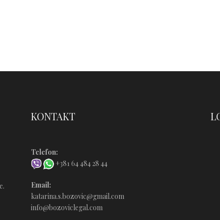
Ć
KONTAKT
L
Telefon:
+381 64 484 28 44
Email:
e.
katarina.s.bozovic@gmail.com
info@bozoviclegal.com