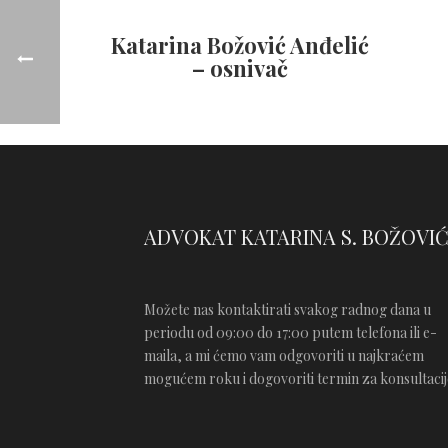
Katarina Božović Anđelić
– osnivač
ADVOKAT KATARINA S. BOŽOVI
Možete nas kontaktirati svakog radnog dana u
periodu od 09:00 do 17:00 putem telefona ili e-
maila, a mi ćemo vam odgovoriti u najkraćem
mogućem roku i dogovoriti termin za konsultacij