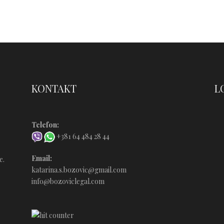
Ć
KONTAKT
L
Telefon:
+381 64 484 28 44
Email:
e.
katarina.s.bozovic@gmail.com
info@bozoviclegal.com