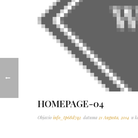
HOMEPAGE-04
Objavio
info_tp68d7q2
datuma
21 Augusta, 2014
u ka