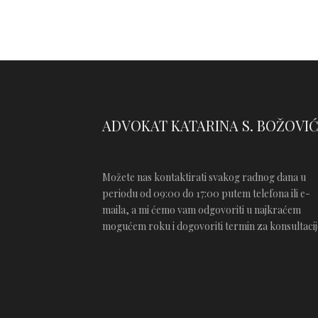
ADVOKAT KATARINA S. BOŽOVI
Možete nas kontaktirati svakog radnog dana u
periodu od 09:00 do 17:00 putem telefona ili e-
maila, a mi ćemo vam odgovoriti u najkraćem
mogućem roku i dogovoriti termin za konsultacij