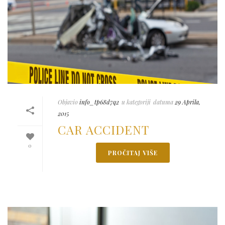
Objavio
info_tp68d7q2
u kategoriji
datuma
29 Aprila,
2015
CAR ACCIDENT
0
PROČITAJ VIŠE