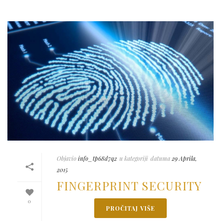
Objavio
info_tp68d7q2
u kategoriji
datuma
29 Aprila,
2015
FINGERPRINT SECURITY
0
PROČITAJ VIŠE