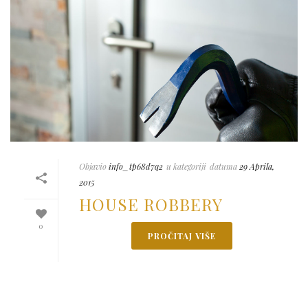
Objavio
info_tp68d7q2
u kategoriji
datuma
29 Aprila,
2015
HOUSE ROBBERY
0
PROČITAJ VIŠE