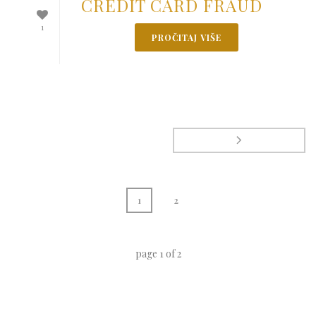
CREDIT CARD FRAUD
1
PROČITAJ VIŠE
1
2
page
1
of
2