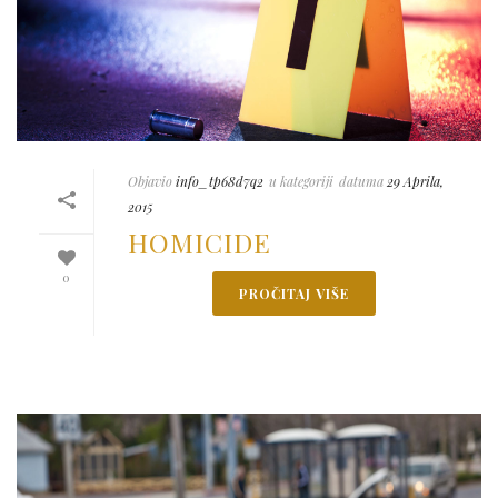
Objavio
info_tp68d7q2
u kategoriji
datuma
29 Aprila,
2015
HOMICIDE
0
PROČITAJ VIŠE