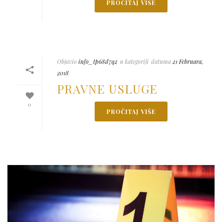
PROČITAJ VIŠE
Objavio
info_tp68d7q2
u kategoriji
datuma
21 Februara,
2018
PRAVNE USLUGE
0
PROČITAJ VIŠE