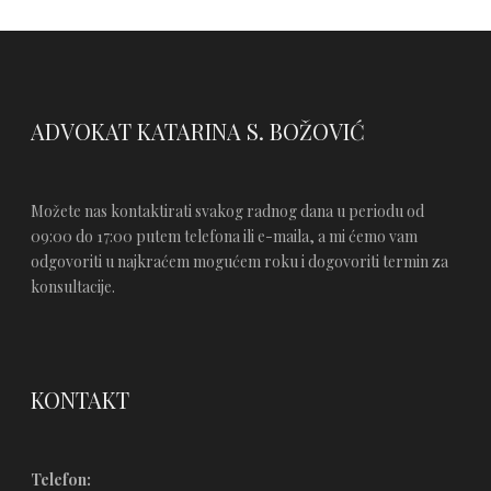
ADVOKAT KATARINA S. BOŽOVIĆ
Možete nas kontaktirati svakog radnog dana u periodu od
09:00 do 17:00 putem telefona ili e-maila, a mi ćemo vam
odgovoriti u najkraćem mogućem roku i dogovoriti termin za
konsultacije.
KONTAKT
Telefon: