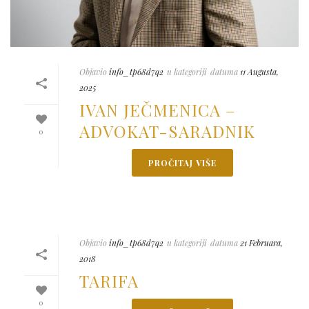
Objavio
info_tp68d7q2
u kategoriji
datuma
11 Augusta,
2025
IVAN JEČMENICA –
ADVOKAT-SARADNIK
0
PROČITAJ VIŠE
Objavio
info_tp68d7q2
u kategoriji
datuma
21 Februara,
2018
TARIFA
0