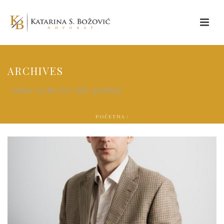
ARCHIVES
Author Archive for: "info_tp68d7q2"
POČETNA
/