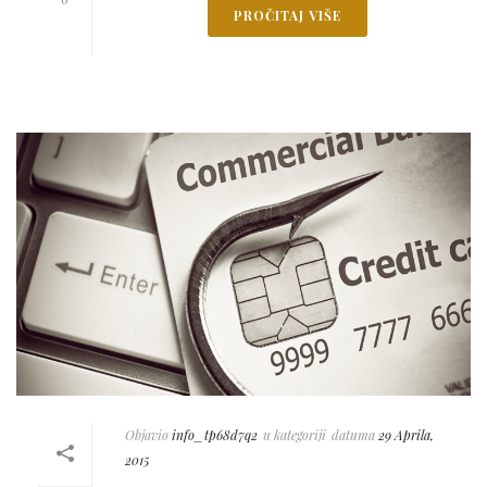
PROČITAJ VIŠE
Objavio
info_tp68d7q2
u kategoriji
datuma
29 Aprila,
2015