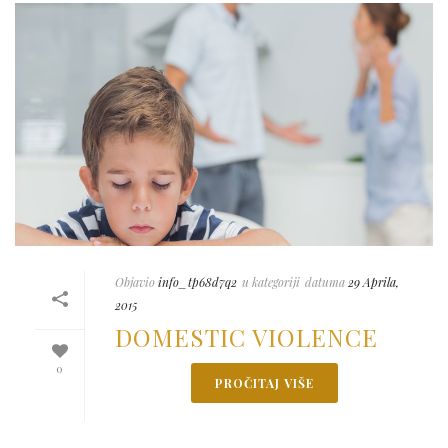
Objavio
info_tp68d7q2
u kategoriji
datuma
29 Aprila,
2015
DOMESTIC VIOLENCE
0
PROČITAJ VIŠE