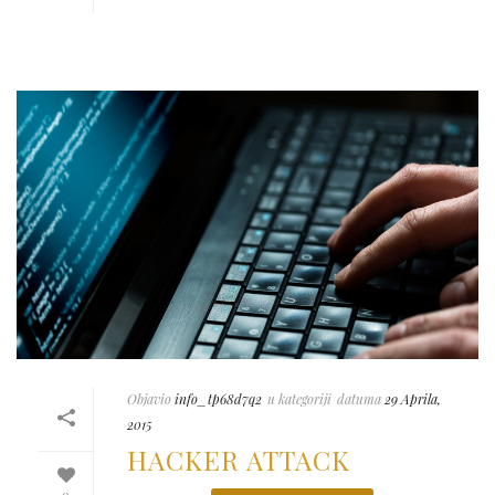
Objavio
info_tp68d7q2
u kategoriji
datuma
29 Aprila,
2015
HACKER ATTACK
0