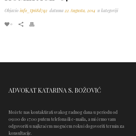
Objavio
info_tp68d7q2
datuma
22 Augusta, 2014
u kategoriji
0
ADVOKAT KATARINA S. BOŽOVIĆ
Možete nas kontaktirati svakog radnog dana u periodu od
09:00 do 17:00 putem telefona ili e-maila, a mi ćemo vam
odgovoriti u najkraćem mogućem roku i dogovoriti termin za
konsultacije.