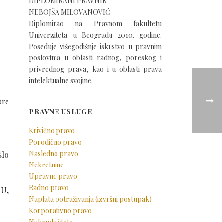
DIPLOMIRANI PRAVNIK
NEBOJŠA MILOVANOVIĆ
Diplomirao na Pravnom fakultetu
Univerziteta u Beogradu 2010. godine.
Poseduje višegodišnje iskustvo u pravnim
poslovima u oblasti radnog, poreskog i
privrednog prava, kao i u oblasti prava
intelektualne svojine.
pre
PRAVNE USLUGE
Krivično pravo
Porodično pravo
Nasledno pravo
šlo
Nekretnine
Upravno pravo
Radno pravo
EU,
Naplata potraživanja (izvršni postupak)
Korporativno pravo
Naknada štete