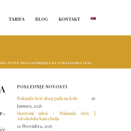
TARIFA
BLOG
KONTAKT
ADA ŠTETE ZBOG KAŠNJENJA ILI OTKAZIVANJA LETA
JA
POSLEDNJE NOVOSTI
Naknada štete zbog pada na ledu
16
Januara, 2026
Inostrani udesi – Naknada štete |
55
Advokatska kancelarija
10 Novembra, 2025
šće