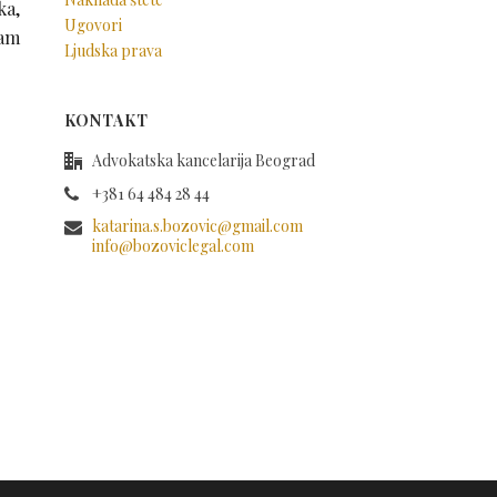
ka,
Ugovori
nam
Ljudska prava
KONTAKT
Advokatska kancelarija Beograd
+381 64 484 28 44
katarina.s.bozovic@gmail.com
info@bozoviclegal.com