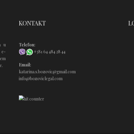
Ć
KONTAKT
L
a u
Telefon:
 e-
+381 64 484 28 44
ćem
Email:
e.
katarina.s.bozovic@gmail.com
info@bozoviclegal.com