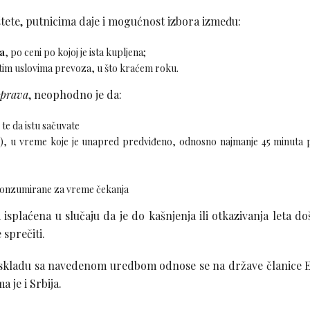
tete, putnicima daje i mogućnost izbora između:
a
, po ceni po kojoj je ista kupljena;
tim uslovima prevoza, u što kraćem roku.
 prava
, neophodno je da:
 te da istu sačuvate
n), u vreme koje je unapred predviđeno, odnosno najmanje 45 minuta 
onzumirane za vreme čekanja
plaćena u slučaju da je do kašnjenja ili otkazivanja leta do
sprečiti.
u skladu sa navedenom uredbom odnose se na države članice 
 je i Srbija.