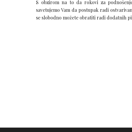
S obzirom na to da rokovi za podnošenje 
savetujemo Vam da postupak radi ostvariva
se slobodno možete obratiti radi dodatnih pi