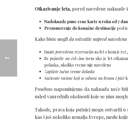
Otkazivanje leta
, pored navedene naknade š
Nadoknade pune cene karte u roku od 7 dan
Preusmerenje do konačne destinacije
pod is
Kako biste
mogli da ostvatite napred navedena
Imate
potvrđenu rezervaciju
za let o kom je reč,
Se
pojavite na ček-inu
(sem ako je let otkaza
polaska, ukoliko vreme nije navedeno
Zapišete tačno vreme dolaska
Sačuvate račune koji se odnose na hranu i piće
k
Posebno napominjemo da naknada neće biti is
usled vanrednih okolnosti koje se nisu mogle 
Takođe, prava koja putnici mogu ostvariti 
kao i još nekoliko zemalja Evrope, među kojima