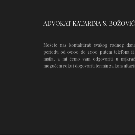
ADVOKAT KATARINA S. BOŽOVI
Možete nas kontaktirati svakog radnog dan
periodu od 09:00 do 17:00 putem telefona ili
maila, a mi ćemo vam odgovoriti u najkra
mogućem roku i dogovoriti termin za konsultacij