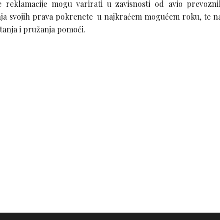
reklamacije mogu varirati u zavisnosti od avio prevozni
nja svojih prava pokrenete u najkraćem mogućem roku, te 
tanja i pružanja pomoći.