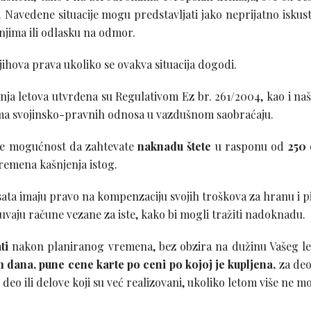
va. Navedene situacije mogu predstavljati jako neprijatno iskus
njima ili odlasku na odmor.
jihova prava ukoliko se ovakva situacija dogodi.
vanja letova utvrđena su Regulativom Ez br. 261/2004, kao i na
a svojinsko-pravnih odnosa u vazdušnom saobraćaju.
te mogućnost da zahtevate
naknadu štete
u rasponu od
250
 vremena kašnjenja istog.
a sata imaju pravo na kompenzaciju svojih troškova za hranu i p
vaju račune vezane za iste, kako bi mogli tražiti nadoknadu.
ti
nakon planiranog vremena, bez obzira na dužinu Vašeg le
dana, pune cene karte po ceni po kojoj je kupljena,
za deo 
a deo ili delove koji su već realizovani, ukoliko letom više ne m