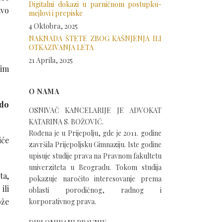
Digitalni dokazi u parničnom postupku-
tvo
mejlovi i prepiske
4 Oktobra, 2025
NAKNADA ŠTETE ZBOG KAŠNJENJA ILI
OTKAZIVANJA LETA
21 Aprila, 2025
šim
O NAMA
 do
OSNIVAČ KANCELARIJE JE ADVOKAT
KATARINA S. BOŽOVIĆ.
Rođena je u Prijepolju, gde je 2011. godine
iće
završila Prijepoljsku Gimnaziju. Iste godine
upisuje studije prava na Pravnom fakultetu
univerziteta u Beogradu. Tokom studija
ta,
pokazuje naročito interesovanje prema
ili
oblasti porodičnog, radnog i
ože
korporativnog prava.