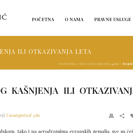
POČETNA
O NAMA
PRAVNE USLUGE
NJA ILI OTKAZIVANJA LETA
POČETNA
/
UNCATEGORIZED @BS
/ NAKN
 KAŠNJENJA ILI OTKAZIVAN
riji
Uncategorized @bs
adskom, tako i na aerodromima evropskih zemalja, sve su če