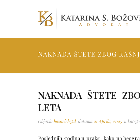
NAKNADA ŠTETE ZBOG KAŠNJE
NAKNADA ŠTETE ZBOG
LETA
Objavio
bozoviclegal
datuma
21 Aprila, 2025
u katego
Poslednjih godina u praksi, kako na beogr