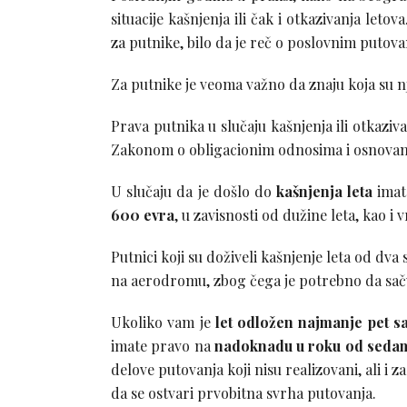
situacije kašnjenja ili čak i otkazivanja leto
za putnike, bilo da je reč o poslovnim putova
Za putnike je veoma važno da znaju koja su n
Prava putnika u slučaju kašnjenja ili otkazi
Zakonom o obligacionim odnosima i osnovam
U slučaju da je došlo do
kašnjenja leta
ima
600 evra
, u zavisnosti od dužine leta, kao i
Putnici koji su doživeli kašnjenje leta od dv
na aerodromu, zbog čega je potrebno da saču
Ukoliko vam je
let odložen najmanje pet sa
imate pravo na
nadoknadu u roku od sedam 
delove putovanja koji nisu realizovani, ali i z
da se ostvari prvobitna svrha putovanja.