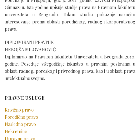
Rođena je u Prijepolju, gde je 2011. godine završila Prijepoljsku
Gimnaziju. Iste godine upisuje studije prava na Pravnom fakultetu
univerziteta u Beogradu. Tokom studija pokazuje naročito
interesovanje prema oblasti porodičnog, radnog i korporativnog
prava.
DIPLOMIRANI PRAVNIK
NEBOJŠA MILOVANOVIĆ
Diplomirao na Pravnom fakultetu Univerziteta u Beogradu 2010.
godine. Poseduje višegodišnje iskustvo u pravnim poslovima u
oblasti radnog, poreskog i privrednog prava, kao i u oblasti prava
intelektualne svojine.
PRAVNE USLUGE
Krivično pravo
Porodično pravo
Nasledno pravo
Nekretnine
Upravno pravo