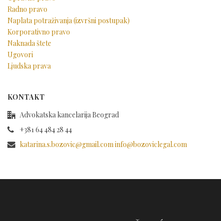
Radno pravo
Naplata potraživanja (izvršni postupak)
Korporativno pravo
Naknada štete
Ugovori
Ljudska prava
KONTAKT
Advokatska kancelarija Beograd
+381 64 484 28 44
katarina.s.bozovic@gmail.com info@bozoviclegal.com