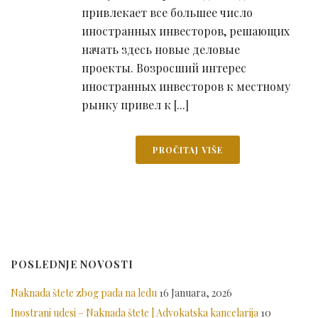
привлекает все большее число
иностранных инвесторов, решающих
начать здесь новые деловые
проекты. Возросший интерес
иностранных инвесторов к местному
рынку привел к [...]
PROČITAJ VIŠE
POSLEDNJE NOVOSTI
Naknada štete zbog pada na ledu
16 Januara, 2026
Inostrani udesi – Naknada štete | Advokatska kancelarija
10