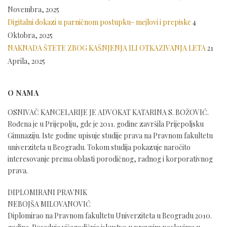
Novembra, 2025
Digitalni dokazi u parničnom postupku- mejlovi i prepiske
4
Oktobra, 2025
NAKNADA ŠTETE ZBOG KAŠNJENJA ILI OTKAZIVANJA LETA
21
Aprila, 2025
O NAMA
OSNIVAČ KANCELARIJE JE ADVOKAT KATARINA S. BOŽOVIĆ.
Rođena je u Prijepolju, gde je 2011. godine završila Prijepoljsku
Gimnaziju. Iste godine upisuje studije prava na Pravnom fakultetu
univerziteta u Beogradu. Tokom studija pokazuje naročito
interesovanje prema oblasti porodičnog, radnog i korporativnog
prava.
DIPLOMIRANI PRAVNIK
NEBOJŠA MILOVANOVIĆ
Diplomirao na Pravnom fakultetu Univerziteta u Beogradu 2010.