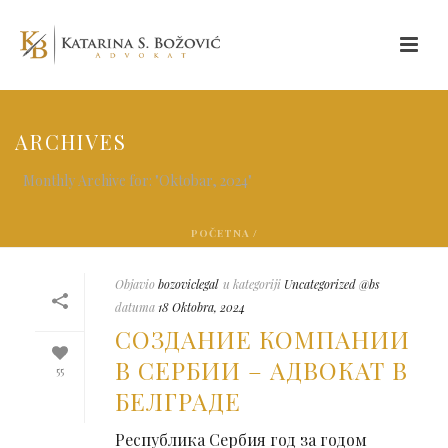
ARCHIVES
Monthly Archive for: "Oktobar, 2024"
POČETNA
/
Objavio
bozoviclegal
u kategoriji
Uncategorized @bs
datuma
18 Oktobra, 2024
СОЗДАНИЕ КОМПАНИИ
В СЕРБИИ – АДВОКАТ В
55
БЕЛГРАДЕ
Республика Сербия год за годом