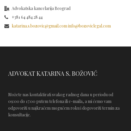
Advokatska kancelarija Beograd
+381 64 484 28 44
katarina.s.bozovic@gmail.com info@bozoviclegal.com
ADVOKAT KATARINA S. BOŽOVIĆ
Možete nas kontaktirati svakog radnog dana u periodu od
09:00 do 17:00 putem telefona ili e-maila, a mi ćemo vam
odgovoriti u najkraćem mogućem roku i dogovoriti termin za
konsultacije.