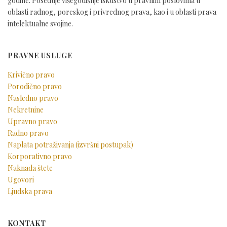
godine. Poseduje višegodišnje iskustvo u pravnim poslovima u
oblasti radnog, poreskog i privrednog prava, kao i u oblasti prava
intelektualne svojine.
PRAVNE USLUGE
Krivično pravo
Porodično pravo
Nasledno pravo
Nekretnine
Upravno pravo
Radno pravo
Naplata potraživanja (izvršni postupak)
Korporativno pravo
Naknada štete
Ugovori
Ljudska prava
KONTAKT