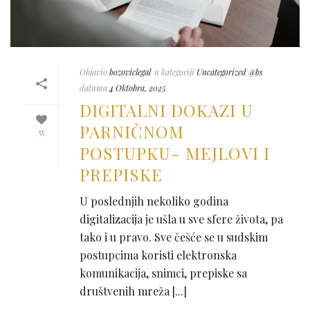
Objavio
bozoviclegal
u kategoriji
Uncategorized @bs
datuma
4 Oktobra, 2025
DIGITALNI DOKAZI U
PARNIČNOM
55
POSTUPKU- MEJLOVI I
PREPISKE
U poslednjih nekoliko godina
digitalizacija je ušla u sve sfere života, pa
tako i u pravo. Sve češće se u sudskim
postupcima koristi elektronska
komunikacija, snimci, prepiske sa
društvenih mreža [...]