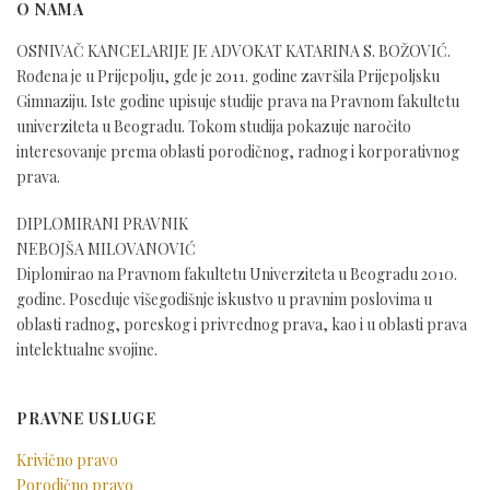
O NAMA
OSNIVAČ KANCELARIJE JE ADVOKAT KATARINA S. BOŽOVIĆ.
Rođena je u Prijepolju, gde je 2011. godine završila Prijepoljsku
Gimnaziju. Iste godine upisuje studije prava na Pravnom fakultetu
univerziteta u Beogradu. Tokom studija pokazuje naročito
interesovanje prema oblasti porodičnog, radnog i korporativnog
prava.
DIPLOMIRANI PRAVNIK
NEBOJŠA MILOVANOVIĆ
Diplomirao na Pravnom fakultetu Univerziteta u Beogradu 2010.
godine. Poseduje višegodišnje iskustvo u pravnim poslovima u
oblasti radnog, poreskog i privrednog prava, kao i u oblasti prava
intelektualne svojine.
PRAVNE USLUGE
Krivično pravo
Porodično pravo