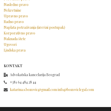
Nasledno pravo
Nekretnine
Upravno pravo
Radno pravo
Naplata potraživanja (izvršni postupak)
Korporativno pravo
Naknada štete
Ugovori
Ljudska prava
KONTAKT
Advokatska kancelarija Beograd
+381 64 484 28 44
katarina.s.bozovic@gmail.com info@bozoviclegal.com