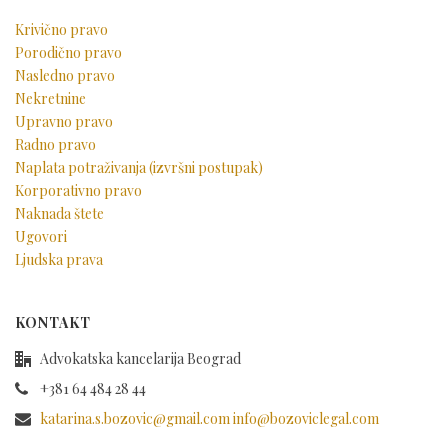
Krivično pravo
Porodično pravo
Nasledno pravo
Nekretnine
Upravno pravo
Radno pravo
Naplata potraživanja (izvršni postupak)
Korporativno pravo
Naknada štete
Ugovori
Ljudska prava
KONTAKT
Advokatska kancelarija Beograd
+381 64 484 28 44
katarina.s.bozovic@gmail.com info@bozoviclegal.com