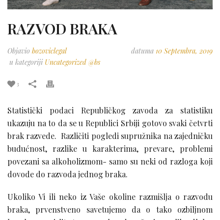
RAZVOD BRAKA
Objavio
bozoviclegal
datuma
10 Septembra, 2019
u kategoriji
Uncategorized @bs
3
Statistički podaci Republičkog zavoda za statistiku
ukazuju na to da se u Republici Srbiji gotovo svaki četvrti
brak razvede. Različiti pogledi supružnika na zajedničku
budućnost, razlike u karakterima, prevare, problemi
povezani sa alkoholizmom- samo su neki od razloga koji
dovode do razvoda jednog braka.
Ukoliko Vi ili neko iz Vaše okoline razmišlja o razvodu
braka, prvenstveno savetujemo da o tako ozbiljnom