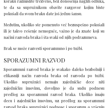
koraku razmislite trezveno, bez donošenja naglih odluka,
te da sa supružnikom obavite razgovor kojim biste
pokušali da svom braku date još jednu šansu.
Međutim, ukoliko ste pomenuto već bezuspešno pokušali
ili je takvo rešenje nemoguće, važno je da znate koji su
načini razvoda braka i šta svaki od njih podrazumeva.
Brak se može razvesti sporazumno i po tužbi.
SPORAZUMNI RAZVOD
Sporazumni razvod braka je svakako daleko bezbolniji i
efikasniji način razvoda braka od razvoda po tužbi.
Ukoliko supružnici nemaju zajedničke dece niti
zajedničku imovinu, dovoljno je da sudu podnesu
predlog za sporazumni razvod braka. Ukoliko imaju
decu i zajedničku imovinu, uz predlog za sporazumni
razvod braka supružnici podnose i sporazum o vršenju