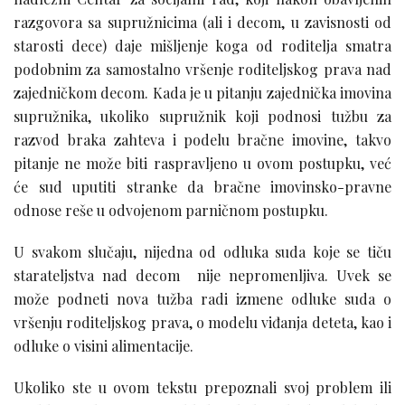
razgovora sa supružnicima (ali i decom, u zavisnosti od
starosti dece) daje mišljenje koga od roditelja smatra
podobnim za samostalno vršenje roditeljskog prava nad
zajedničkom decom. Kada je u pitanju zajednička imovina
supružnika, ukoliko supružnik koji podnosi tužbu za
razvod braka zahteva i podelu bračne imovine, takvo
pitanje ne može biti raspravljeno u ovom postupku, već
će sud uputiti stranke da bračne imovinsko-pravne
odnose reše u odvojenom parničnom postupku.
U svakom slučaju, nijedna od odluka suda koje se tiču
starateljstva nad decom nije nepromenljiva. Uvek se
može podneti nova tužba radi izmene odluke suda o
vršenju roditeljskog prava, o modelu viđanja deteta, kao i
odluke o visini alimentacije.
Ukoliko ste u ovom tekstu prepoznali svoj problem ili