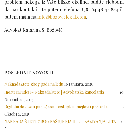
problem nekoga iz Vaše bliske okoline, budite slobodni
da nas kontaktirate putem telefona +381 64 48 42 844 ili
putem maila na
info@bozoviclegal.com
.
Advokat Katarina S. Božović
POSLEDNJE NOVOSTI
Naknada štete zbog pada na ledu
16 Januara, 2026
Inostrani udesi – Naknada štete | Advokatska kancelarija
10
Novembra, 2025
Digitalni dokazi u parničnom postupku- mejlovi i prepiske
4
Oktobra, 2025
NAKNADA ŠTETE ZBOG KAŠNJENJA ILI OTKAZIVANJA LETA
21