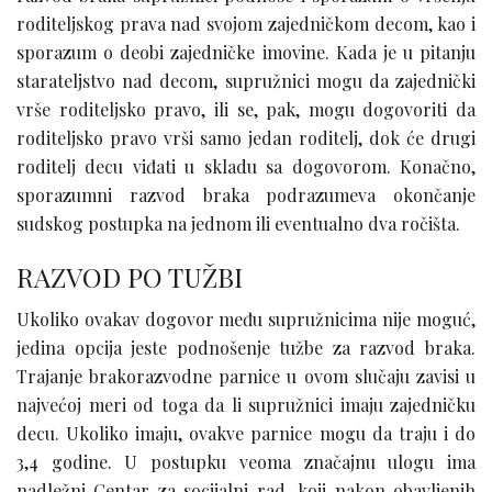
roditeljskog prava nad svojom zajedničkom decom, kao i
sporazum o deobi zajedničke imovine. Kada je u pitanju
starateljstvo nad decom, supružnici mogu da zajednički
vrše roditeljsko pravo, ili se, pak, mogu dogovoriti da
roditeljsko pravo vrši samo jedan roditelj, dok će drugi
roditelj decu viđati u skladu sa dogovorom. Konačno,
sporazumni razvod braka podrazumeva okončanje
sudskog postupka na jednom ili eventualno dva ročišta.
RAZVOD PO TUŽBI
Ukoliko ovakav dogovor među supružnicima nije moguć,
jedina opcija jeste podnošenje tužbe za razvod braka.
Trajanje brakorazvodne parnice u ovom slučaju zavisi u
najvećoj meri od toga da li supružnici imaju zajedničku
decu. Ukoliko imaju, ovakve parnice mogu da traju i do
3,4 godine. U postupku veoma značajnu ulogu ima
nadležni Centar za socijalni rad, koji nakon obavljenih