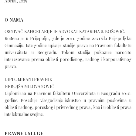
Aprila, 2025
O NAMA
OSNIVAČ KANCELARIJE JE ADVOKAT KATARINA S. BOŽOVIĆ.
Rođena je u Prijepolju, gde je 2011. godine završila Prijepoljsku
Gimnaziju. Iste godine upisuje studije prava na Pravnom fakultetu
univerziteta u Beogradu. Tokom studija pokazuje naročito
interesovanje prema oblasti porodičnog, radnog i korporativnog
prava.
DIPLOMIRANI PRAVNIK
NEBOJŠA MILOVANOVIĆ
Diplomirao na Pravnom fakultetu Univerziteta u Beogradu 2010.
godine. Poseduje višegodišnje iskustvo u pravnim poslovima u
oblasti radnog, poreskog i privrednog prava, kao i u oblasti prava
intelektualne svojine.
PRAVNE USLUGE