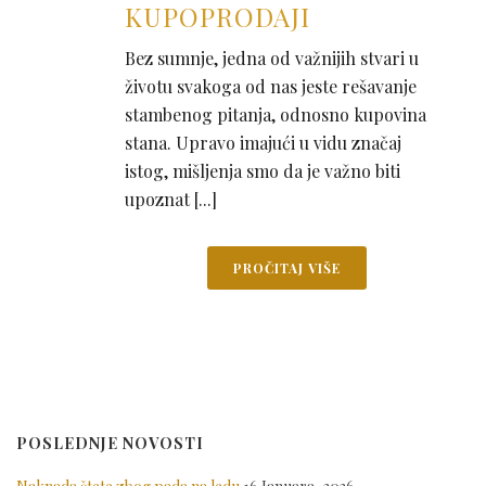
KUPOPRODAJI
Bez sumnje, jedna od važnijih stvari u
životu svakoga od nas jeste rešavanje
stambenog pitanja, odnosno kupovina
stana. Upravo imajući u vidu značaj
istog, mišljenja smo da je važno biti
upoznat [...]
PROČITAJ VIŠE
POSLEDNJE NOVOSTI