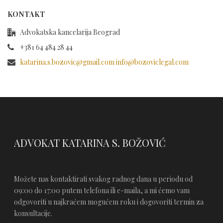
KONTAKT
Advokatska kancelarija Beograd
+381 64 484 28 44
katarina.s.bozovic@gmail.com info@bozoviclegal.com
ADVOKAT KATARINA S. BOŽOVIĆ
Možete nas kontaktirati svakog radnog dana u periodu od
09:00 do 17:00 putem telefona ili e-maila, a mi ćemo vam
odgovoriti u najkraćem mogućem roku i dogovoriti termin za
konsultacije.