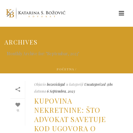
ARCHIVES
Monthly Archive for: "Septembar, 2023"
POČETNA
/
Objavio
bozoviclegal
u kategoriji
Uncategorized @bs
datuma
6 Septembra, 2023
KUPOVINA
NEKRETNINE: ŠTO
55
ADVOKAT SAVETUJE
KOD UGOVORA O