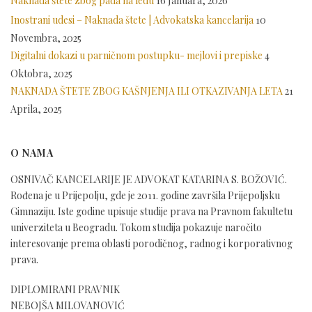
Naknada štete zbog pada na ledu
16 Januara, 2026
Inostrani udesi – Naknada štete | Advokatska kancelarija
10
Novembra, 2025
Digitalni dokazi u parničnom postupku- mejlovi i prepiske
4
Oktobra, 2025
NAKNADA ŠTETE ZBOG KAŠNJENJA ILI OTKAZIVANJA LETA
21
Aprila, 2025
O NAMA
OSNIVAČ KANCELARIJE JE ADVOKAT KATARINA S. BOŽOVIĆ.
Rođena je u Prijepolju, gde je 2011. godine završila Prijepoljsku
Gimnaziju. Iste godine upisuje studije prava na Pravnom fakultetu
univerziteta u Beogradu. Tokom studija pokazuje naročito
interesovanje prema oblasti porodičnog, radnog i korporativnog
prava.
DIPLOMIRANI PRAVNIK
NEBOJŠA MILOVANOVIĆ