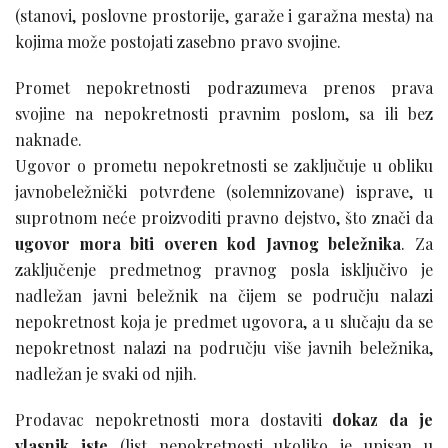
(stanovi, poslovne prostorije, garaže i garažna mesta) na
kojima može postojati zasebno pravo svojine.
Promet nepokretnosti podrazumeva prenos prava
svojine na nepokretnosti pravnim poslom, sa ili bez
naknade.
Ugovor o prometu nepokretnosti se zaključuje u obliku
javnobeležnički potvrđene (solemnizovane) isprave, u
suprotnom neće proizvoditi pravno dejstvo, što znači da
ugovor mora biti overen kod Javnog beležnika
. Za
zaključenje predmetnog pravnog posla isključivo je
nadležan javni beležnik na čijem se području nalazi
nepokretnost koja je predmet ugovora, a u slučaju da se
nepokretnost nalazi na području više javnih beležnika,
nadležan je svaki od njih.
Prodavac nepokretnosti mora dostaviti
dokaz da je
vlasnik iste
(list nepokretnosti ukoliko je upisan u