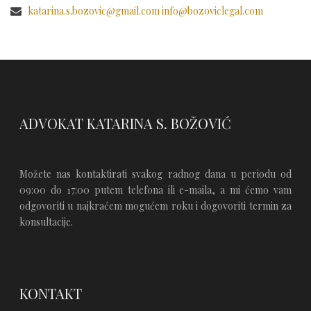
katarina.s.bozovic@gmail.com info@bozoviclegal.com
ADVOKAT KATARINA S. BOŽOVIĆ
Možete nas kontaktirati svakog radnog dana u periodu od
09:00 do 17:00 putem telefona ili e-maila, a mi ćemo vam
odgovoriti u najkraćem mogućem roku i dogovoriti termin za
konsultacije.
KONTAKT