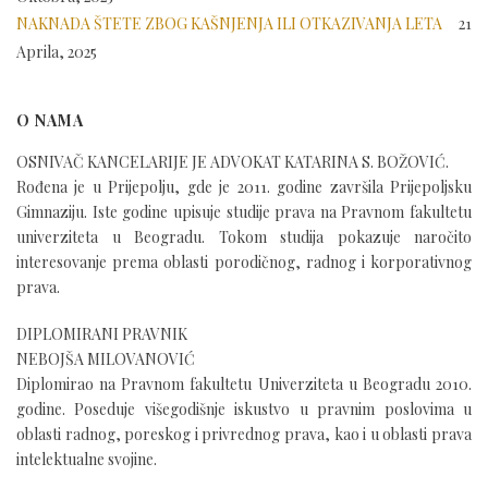
NAKNADA ŠTETE ZBOG KAŠNJENJA ILI OTKAZIVANJA LETA
21
Aprila, 2025
O NAMA
OSNIVAČ KANCELARIJE JE ADVOKAT KATARINA S. BOŽOVIĆ.
Rođena je u Prijepolju, gde je 2011. godine završila Prijepoljsku
Gimnaziju. Iste godine upisuje studije prava na Pravnom fakultetu
univerziteta u Beogradu. Tokom studija pokazuje naročito
interesovanje prema oblasti porodičnog, radnog i korporativnog
prava.
DIPLOMIRANI PRAVNIK
NEBOJŠA MILOVANOVIĆ
Diplomirao na Pravnom fakultetu Univerziteta u Beogradu 2010.
godine. Poseduje višegodišnje iskustvo u pravnim poslovima u
oblasti radnog, poreskog i privrednog prava, kao i u oblasti prava
intelektualne svojine.