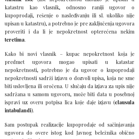
katastru kao vlasnik, odnosno raniji ugovor o
kupoprodaji, rešenje o nasleđivanju ili sl. ukoliko nije
upisan u katastru), a potrebno je pre zaključenja ugovora
proveriti i da li je nepokretnost opterećena nekim
teretima
.
Kako bi novi vlasnik – kupac nepokretnost koja je
predmet ugovora mogao upisati u katastar
nepokretnosti, potrebno je da ugovor o kupoprodaji
nepokretnosti sadrži izjavu o dozvoli upisa, koja ne sme
biti uslovljena ili oročena. U slučaju da izjava za upis nije
sadržana u samom ugovoru, može biti data u posebnoj
ispravi uz overu potpisa lica koje daje izjavu (
clausula
intabulandi
).
Sam postupak realizacije kupoprodaje od sačinjavanja
ugovora do overe istog kod Javnog beležnika obično