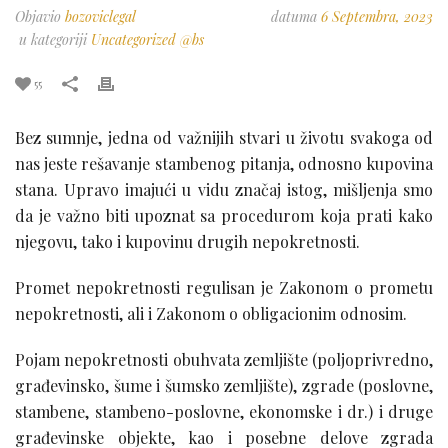
Objavio
bozoviclegal
datuma
6 Septembra, 2023
u kategoriji
Uncategorized @bs
55
Bez sumnje, jedna od važnijih stvari u životu svakoga od
nas jeste rešavanje stambenog pitanja, odnosno kupovina
stana. Upravo imajući u vidu značaj istog, mišljenja smo
da je važno biti upoznat sa procedurom koja prati kako
njegovu, tako i kupovinu drugih nepokretnosti.
Promet nepokretnosti regulisan je Zakonom o prometu
nepokretnosti, ali i Zakonom o obligacionim odnosim.
Pojam nepokretnosti obuhvata zemljište (poljoprivredno,
građevinsko, šume i šumsko zemljište), zgrade (poslovne,
stambene, stambeno-poslovne, ekonomske i dr.) i druge
građevinske objekte, kao i posebne delove zgrada