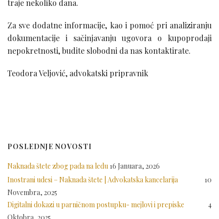
traje nekoliko dana.
Za sve dodatne informacije, kao i pomoć pri analiziranju
dokumentacije i sačinjavanju ugovora o kupoprodaji
nepokretnosti, budite slobodni da nas kontaktirate.
Teodora Veljović, advokatski pripravnik
POSLEDNJE NOVOSTI
Naknada štete zbog pada na ledu
16 Januara, 2026
Inostrani udesi – Naknada štete | Advokatska kancelarija
10
Novembra, 2025
Digitalni dokazi u parničnom postupku- mejlovi i prepiske
4
Oktobra, 2025