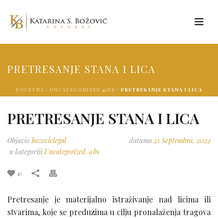
PRETRESANJE STANA I LICA
POČETNA
/
UNCATEGORIZED @BS
/ PRETRESANJE STANA I LICA
PRETRESANJE STANA I LICA
Objavio
bozoviclegal
datuma
21 Septembra, 2022
u kategoriji
Uncategorized @bs
42
Pretresanje je materijalno istraživanje nad licima ili
stvarima, koje se preduzima u cilju pronalaženja tragova