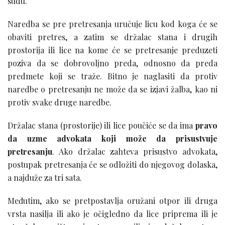
sudu.
Naredba se pre pretresanja uručuje licu kod koga će se
obaviti pretres, a zatim se držalac stana i drugih
prostorija ili lice na kome će se pretresanje preduzeti
poziva da se dobrovoljno preda, odnosno da preda
predmete koji se traže. Bitno je naglasiti da protiv
naredbe o pretresanju ne može da se izjavi žalba, kao ni
protiv svake druge naredbe.
Držalac stana (prostorije) ili lice poučiće se da ima
pravo
da uzme advokata koji može da prisustvuje
pretresanju
. Ako držalac zahteva prisustvo advokata,
postupak pretresanja će se odložiti do njegovog dolaska,
a najduže za tri sata.
Međutim, ako se pretpostavlja oružani otpor ili druga
vrsta nasilja ili ako je očigledno da lice priprema ili je