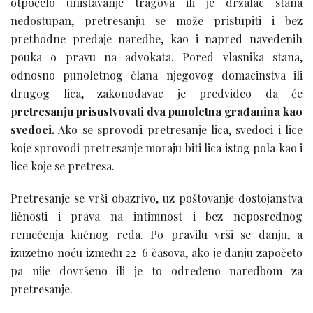
otpočelo uništavanje tragova ili je držalac stana
nedostupan, pretresanju se može pristupiti i bez
prethodne predaje naredbe, kao i napred navedenih
pouka o pravu na advokata. Pored vlasnika stana,
odnosno punoletnog člana njegovog domacinstva ili
drugog lica, zakonodavac je predvideo da će
p
retresanju prisustvovati dva punoletna građanina kao
svedoci.
Ako se sprovodi pretresanje lica, svedoci i lice
koje sprovodi pretresanje moraju biti lica istog pola kao i
lice koje se pretresa.
Pretresanje se vrši obazrivo, uz poštovanje dostojanstva
ličnosti i prava na intimnost i bez neposrednog
remećenja kućnog reda. Po pravilu vrši se danju, a
izuzetno noću između 22-6 časova, ako je danju započeto
pa nije dovršeno ili je to određeno naredbom za
pretresanje.