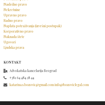
Nasledno pravo
Nekretnine
Upravno pravo
Radno pravo
Naplata potraživanja (izvršni postupak)
Korporativno pravo
Naknada štete
Ugovori
Ljudska prava
KONTAKT
Advokatska kancelarija Beograd
+381 64 484 28 44
katarina.s.bozovic@gmail.com info@bozoviclegal.com