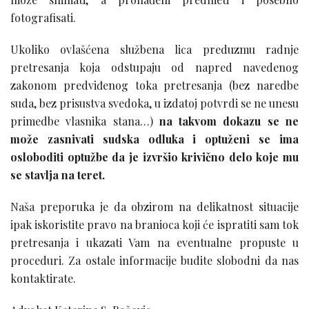
fotografisati.
Ukoliko ovlašćena službena lica preduzmu radnje
pretresanja koja odstupaju od napred navedenog
zakonom predviđenog toka pretresanja (bez naredbe
suda, bez prisustva svedoka, u izdatoj potvrdi se ne unesu
primedbe vlasnika stana…)
na takvom dokazu se ne
može zasnivati sudska odluka i optuženi se ima
osloboditi optužbe da je izvršio krivično delo koje mu
se stavlja na teret.
Naša preporuka je da obzirom na delikatnost situacije
ipak iskoristite pravo na branioca koji će ispratiti sam tok
pretresanja i ukazati Vam na eventualne propuste u
proceduri. Za ostale informacije budite slobodni da nas
kontaktirate.