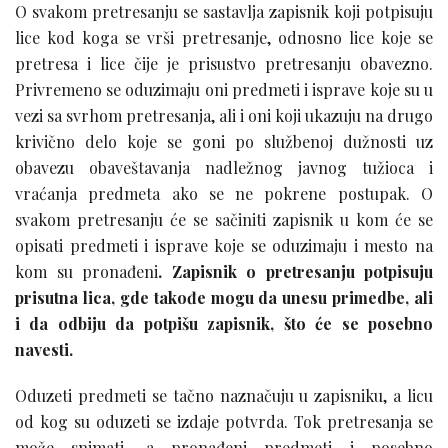
O svakom pretresanju se sastavlja zapisnik koji potpisuju
lice kod koga se vrši pretresanje, odnosno lice koje se
pretresa i lice čije je prisustvo pretresanju obavezno.
Privremeno se oduzimaju oni predmeti i isprave koje su u
vezi sa svrhom pretresanja, ali i oni koji ukazuju na drugo
krivično delo koje se goni po službenoj dužnosti uz
obavezu obaveštavanja nadležnog javnog tužioca i
vraćanja predmeta ako se ne pokrene postupak. O
svakom pretresanju će se sačiniti zapisnik u kom će se
opisati predmeti i isprave koje se oduzimaju i mesto na
kom su pronađeni
. Zapisnik o pretresanju potpisuju
prisutna lica, gde takođe mogu da unesu primedbe, ali
i da odbiju da potpišu zapisnik, što će se posebno
navesti.
Oduzeti predmeti se tačno naznačuju u zapisniku, a licu
od kog su oduzeti se izdaje potvrda. Tok pretresanja se
može snimati, a pronađeni predmeti i posebno