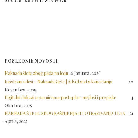
Advokat Katarina S. Božovic
POSLEDNJE NOVOSTI
Naknada štete zbog pada na ledu
16 Januara, 2026
Inostrani udesi – Naknada štete | Advokatska kancelarija
10
Novembra, 2025
Digitalni dokazi u parničnom postupku- mejlovi i prepiske
4
Oktobra, 2025
NAKNADA ŠTETE ZBOG KAŠNJENJA ILI OTKAZIVANJA LETA
21
Aprila, 2025