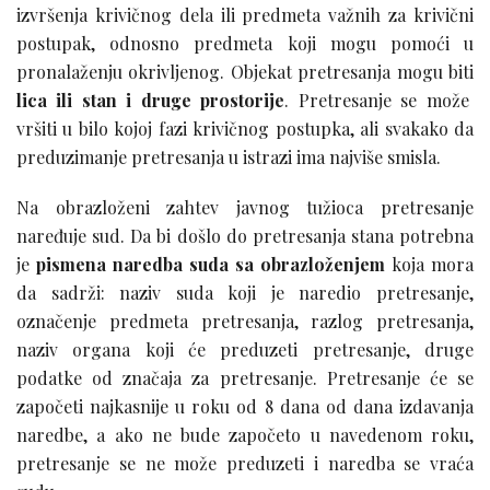
izvršenja krivičnog dela ili predmeta važnih za krivični
postupak, odnosno predmeta koji mogu pomoći u
pronalaženju okrivljenog. Objekat pretresanja mogu biti
lica ili stan i druge prostorije
. Pretresanje se može
vršiti u bilo kojoj fazi krivičnog postupka, ali svakako da
preduzimanje pretresanja u istrazi ima najviše smisla.
Na obrazloženi zahtev javnog tužioca pretresanje
naređuje sud. Da bi došlo do pretresanja stana potrebna
je
pismena naredba suda sa obrazloženjem
koja mora
da sadrži: naziv suda koji je naredio pretresanje,
označenje predmeta pretresanja, razlog pretresanja,
naziv organa koji će preduzeti pretresanje, druge
podatke od značaja za pretresanje. Pretresanje će se
započeti najkasnije u roku od 8 dana od dana izdavanja
naredbe, a ako ne bude započeto u navedenom roku,
pretresanje se ne može preduzeti i naredba se vraća