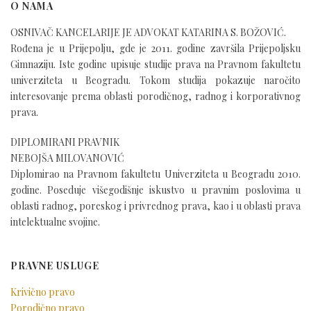
O NAMA
OSNIVAČ KANCELARIJE JE ADVOKAT KATARINA S. BOŽOVIĆ.
Rođena je u Prijepolju, gde je 2011. godine završila Prijepoljsku
Gimnaziju. Iste godine upisuje studije prava na Pravnom fakultetu
univerziteta u Beogradu. Tokom studija pokazuje naročito
interesovanje prema oblasti porodičnog, radnog i korporativnog
prava.
DIPLOMIRANI PRAVNIK
NEBOJŠA MILOVANOVIĆ
Diplomirao na Pravnom fakultetu Univerziteta u Beogradu 2010.
godine. Poseduje višegodišnje iskustvo u pravnim poslovima u
oblasti radnog, poreskog i privrednog prava, kao i u oblasti prava
intelektualne svojine.
PRAVNE USLUGE
Krivično pravo
Porodično pravo