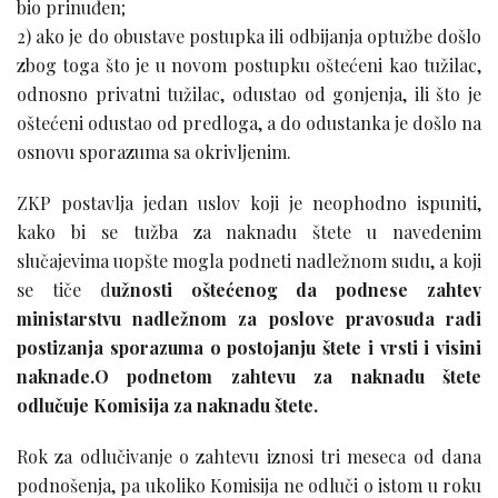
bio prinuđen;
2) ako je do obustave postupka ili odbijanja optužbe došlo
zbog toga što je u novom postupku oštećeni kao tužilac,
odnosno privatni tužilac, odustao od gonjenja, ili što je
oštećeni odustao od predloga, a do odustanka je došlo na
osnovu sporazuma sa okrivljenim.
ZKP postavlja jedan uslov koji je neophodno ispuniti,
kako bi se tužba za naknadu štete u navedenim
slučajevima uopšte mogla podneti nadležnom sudu, a koji
se tiče d
užnosti oštećenog da podnese zahtev
ministarstvu nadležnom za poslove pravosuđa radi
postizanja sporazuma o postojanju štete i vrsti i visini
naknade.O podnetom zahtevu za naknadu štete
odlučuje Komisija za naknadu štete.
Rok za odlučivanje o zahtevu iznosi tri meseca od dana
podnošenja, pa ukoliko Komisija ne odluči o istom u roku