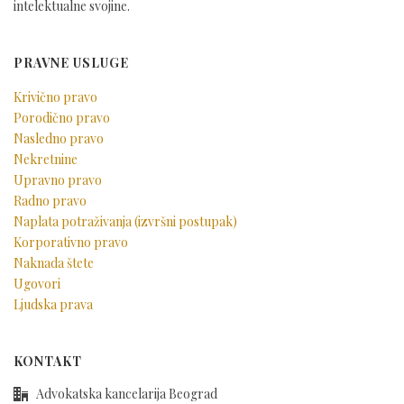
intelektualne svojine.
PRAVNE USLUGE
Krivično pravo
Porodično pravo
Nasledno pravo
Nekretnine
Upravno pravo
Radno pravo
Naplata potraživanja (izvršni postupak)
Korporativno pravo
Naknada štete
Ugovori
Ljudska prava
KONTAKT
Advokatska kancelarija Beograd