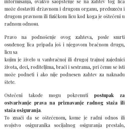
informisanja, ovakvo saopštenje se na zahtev tog lica
može dostaviti državnom i drugom organu, preduzeću i
drugom pravnom ili fizičkom licu kod koga je oštećeni u
radnom odnosu.
Pravo na podnošenje ovog zahteva, posle smrti
osuđenog lica pripada još i njegovom bračnom drugu,
licu sa
kojim je živelo u vanbračnoj ili drugoj trajnoj zajednici
života, deci, roditeljima, braći i sestrama, pri čemu se isti
može podneti i ako nije podnesen zahtev za naknadu
štete.
Ostećeni takođe mogu pokrenuti
postupak za
ostvarivanje prava na priznavanje radnog staža ili
staža osiguranja
.
To znači da se oštećenom, kome je radni odnos ili
svojstvo osiguranika socijalnog osiguranja prestalo,