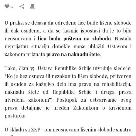
54
U praksi se dešava da određeno lice bude lišeno slobode
ili čak osuđeno, a da se kasnije ispostavi da je to bilo
neosnovano i
lica budu puštena na slobodu
. Nastalu
neprijatnu situaciju donekle moze ublažiti Ustavom i
zakonom priznato
pravo na naknadu štete
.
Tako, član 35. Ustava Republike Srbije utvrđuje sledeće:
“Ko je bez osnova ili nezakonito lišen slobode, pritvoren
ili osuđen za kažnjivo delo ima pravo na rehabilitaciju,
naknadu štete od Republike Srbije i druga prava
utvrđena zakonom”. Postupak za ostvarivanje ovog
prava detaljnije je uređen Zakonikom o krivičnom
postupku.
U skladu sa ZKP- om neosnovano lišenim slobode smatra