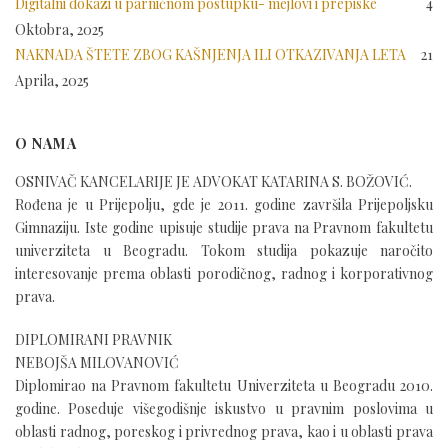
Digitalni dokazi u parničnom postupku- mejlovi i prepiske
4
Oktobra, 2025
NAKNADA ŠTETE ZBOG KAŠNJENJA ILI OTKAZIVANJA LETA
21
Aprila, 2025
O NAMA
OSNIVAČ KANCELARIJE JE ADVOKAT KATARINA S. BOŽOVIĆ.
Rođena je u Prijepolju, gde je 2011. godine završila Prijepoljsku
Gimnaziju. Iste godine upisuje studije prava na Pravnom fakultetu
univerziteta u Beogradu. Tokom studija pokazuje naročito
interesovanje prema oblasti porodičnog, radnog i korporativnog
prava.
DIPLOMIRANI PRAVNIK
NEBOJŠA MILOVANOVIĆ
Diplomirao na Pravnom fakultetu Univerziteta u Beogradu 2010.
godine. Poseduje višegodišnje iskustvo u pravnim poslovima u
oblasti radnog, poreskog i privrednog prava, kao i u oblasti prava