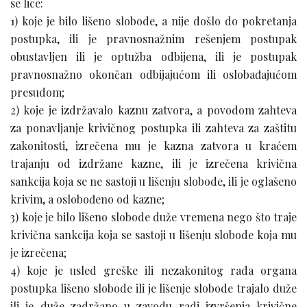
se lice:
1) koje je bilo lišeno slobode, a nije došlo do pokretanja
postupka, ili je pravnosnažnim rešenjem postupak
obustavljen ili je optužba odbijena, ili je postupak
pravnosnažno okončan odbijajućom ili oslobađajućom
presudom;
2) koje je izdržavalo kaznu zatvora, a povodom zahteva
za ponavljanje krivičnog postupka ili zahteva za zaštitu
zakonitosti, izrečena mu je kazna zatvora u kraćem
trajanju od izdržane kazne, ili je izrečena krivična
sankcija koja se ne sastoji u lišenju slobode, ili je oglašeno
krivim, a oslobođeno od kazne;
3) koje je bilo lišeno slobode duže vremena nego što traje
krivična sankcija koja se sastoji u lišenju slobode koja mu
je izrečena;
4) koje je usled greške ili nezakonitog rada organa
postupka lišeno slobode ili je lišenje slobode trajalo duže
ili je duže zadržano u zavodu radi izvršenja krivične