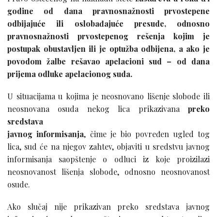
godine od dana pravnosnažnosti prvostepene
odbijajuće ili oslobađajuće presude, odnosno
pravnosnažnosti prvostepenog rešenja kojim je
postupak obustavljen ili je optužba odbijena, a ako je
povodom žalbe rešavao apelacioni sud – od dana
prijema odluke apelacionog suda.
U situacijama u kojima je neosnovano lišenje slobode ili
neosnovana osuda nekog lica prikazivana
preko
sredstava
javnog informisanja
, čime je bio povređen ugled tog
lica, sud će na njegov zahtev, objaviti u sredstvu javnog
informisanja saopštenje o odluci iz koje proizilazi
neosnovanost lišenja slobode, odnosno neosnovanost
osude.
Ako slučaj nije prikazivan preko sredstava javnog