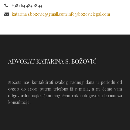
+381 64 484 28 44
katarina.s.bozovic@gmail.com info@bozoviclegal.com
ADVOKAT KATARINA S. BOŽOVIĆ
Možete nas kontaktirati svakog radnog dana u periodu od
09:00 do 17:00 putem telefona ili e-maila, a mi ćemo vam
odgovoriti u najkraćem mogućem roku i dogovoriti termin za
konsultacije.