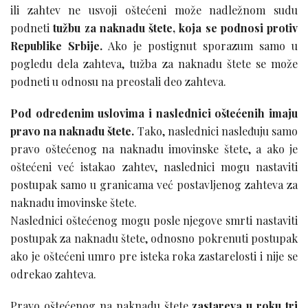
ili zahtev ne usvoji oštećeni može nadležnom sudu
podneti
tužbu za naknadu štete, koja se podnosi protiv
Republike Srbije.
Ako je postignut sporazum samo u
pogledu dela zahteva, tužba za naknadu štete se može
podneti u odnosu na preostali deo zahteva.
Pod određenim uslovima i naslednici oštećenih imaju
pravo na naknadu štete.
Tako, naslednici nasleđuju samo
pravo oštećenog na naknadu imovinske štete, a ako je
oštećeni već istakao zahtev, naslednici mogu nastaviti
postupak samo u granicama već postavljenog zahteva za
naknadu imovinske štete.
Naslednici oštećenog mogu posle njegove smrti nastaviti
postupak za naknadu štete, odnosno pokrenuti postupak
ako je oštećeni umro pre isteka roka zastarelosti i nije se
odrekao zahteva.
Pravo oštećenog na naknadu štete
zastareva u roku tri