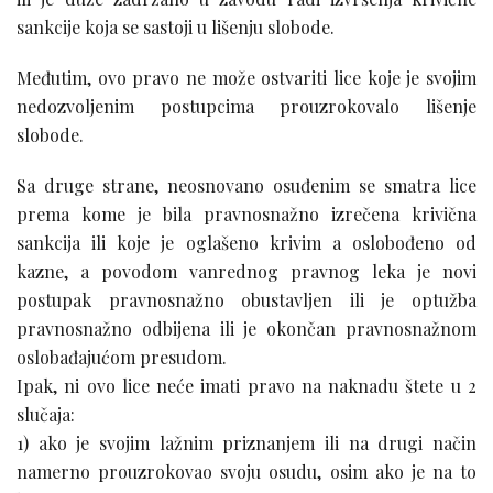
sankcije koja se sastoji u lišenju slobode.
Međutim, ovo pravo ne može ostvariti lice koje je svojim
nedozvoljenim postupcima prouzrokovalo lišenje
slobode.
Sa druge strane, neosnovano osuđenim se smatra lice
prema kome je bila pravnosnažno izrečena krivična
sankcija ili koje je oglašeno krivim a oslobođeno od
kazne, a povodom vanrednog pravnog leka je novi
postupak pravnosnažno obustavljen ili je optužba
pravnosnažno odbijena ili je okončan pravnosnažnom
oslobađajućom presudom.
Ipak, ni ovo lice neće imati pravo na naknadu štete u 2
slučaja:
1) ako je svojim lažnim priznanjem ili na drugi način
namerno prouzrokovao svoju osudu, osim ako je na to