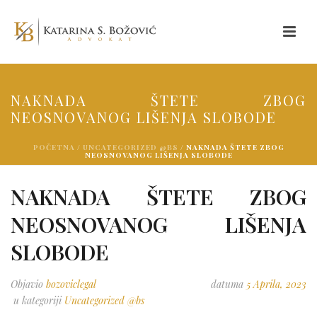
NAKNADA ŠTETE ZBOG
NEOSNOVANOG LIŠENJA SLOBODE
POČETNA
/
UNCATEGORIZED @BS
/ NAKNADA ŠTETE ZBOG
NEOSNOVANOG LIŠENJA SLOBODE
NAKNADA ŠTETE ZBOG
NEOSNOVANOG LIŠENJA
SLOBODE
Objavio
bozoviclegal
datuma
5 Aprila, 2023
u kategoriji
Uncategorized @bs