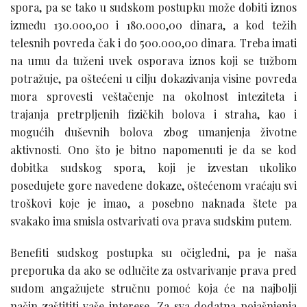
spora, pa se tako u sudskom postupku može dobiti iznos
između 130.000,00 i 180.000,00 dinara, a kod težih
telesnih povreda čak i do 500.000,00 dinara. Treba imati
na umu da tuženi uvek osporava iznos koji se tužbom
potražuje, pa oštećeni u cilju dokazivanja visine povreda
mora sprovesti veštačenje na okolnost inteziteta i
trajanja pretrpljenih fizičkih bolova i straha, kao i
mogućih duševnih bolova zbog umanjenja životne
aktivnosti. Ono što je bitno napomenuti je da se kod
dobitka sudskog spora, koji je izvestan ukoliko
posedujete gore navedene dokaze, oštećenom vraćaju svi
troškovi koje je imao, a posebno naknada štete pa
svakako ima smisla ostvarivati ova prava sudskim putem.
Benefiti sudskog postupka su očigledni, pa je naša
preporuka da ako se odlučite za ostvarivanje prava pred
sudom angažujete stručnu pomoć koja će na najbolji
način zaštititi vaše interese. Za sva dodatna pojašnjenja