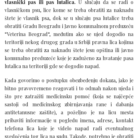
vlasnički pas ili pas lutalica.
U slučaju da se radi o
vlasničkom psu, lice kome se treba obratiti za naknadu
štete je vlasnik psa, dok se u slučaju psa lutalice treba
obratiti Gradu Beogradu i Javno komunalnom preduzeću
“Veterina Beograd“, međutim ako se ujed dogodio na
teritoriji nekog drugog grada u Srbiji pravna lica kojima
se treba obratiti za naknadu štete jesu opština ili javno
komunalno preduzeće koje je zaduženo za hvatanje pasa
lutalica na teritoriji gde se dogodio napad.
Kada govorimo o postupku obezbeđenju dokaza, jako je
bitno pravovremeno reagovati i to odmah nakon ujeda i
što pre zatražiti medicinsku pomoć (koja se najčepće
sastoji od medicinskog zbirnjavanja rane i dabanja
antitetanusne zaštite), a poželjno je na licu mesta
pribaviti informacije u pogledu imena, adrese, kontakt
telefona lica koje je videlo napad radi eventualnog
svedočenja tog lica na sudu. Takođe, potrebno je obratiti