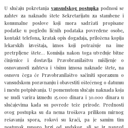
U slučaju pokretanja
vansudskog postupka
podnosi se
zahtev za naknadu štete Sekretarijatu za stambene i
komunalne poslove koji mora sadržati propisane
podatke u pogledu ličnih podataka povređene osobe,
kontakt telefona, kratak opis događaja, priložena kopija
lekarskih izveštaja, iznos koji potražuje na ime
pretrpljene štete… Komisija nakon toga utvrđuje bitne
činjenice i dostavlja Pravobranilaštvu mišljenje o
osnovanosti zahteva i visinu iznosa naknade štete, na
osnovu čega će Pravobranilaštvo sačiniti sporazum o
vansudskom poravnanju i obavestiti oštećenog o datumu
i mestu potpisivanja. U pomenutom slučaju naknada koja
se nudi varira između 15.000 dinara i 30.000 dinara u
slučajevima kada su povrede teže prirode. Prednosti
ovog postupka su da nema troškova prilikom mirnog
rešavanja spora, rokovi su kraći, pa je samim tim
postupak mnogo brzi od sudskog, ali se iz napred