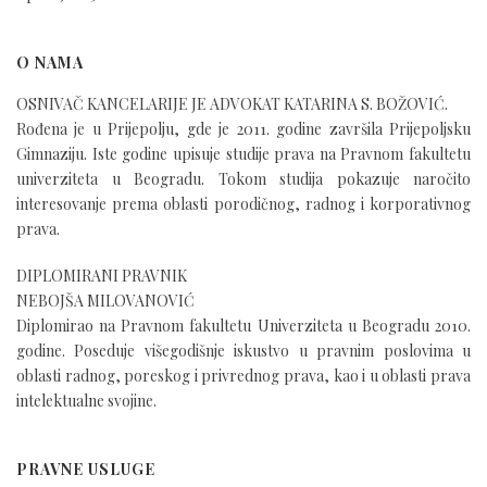
O NAMA
OSNIVAČ KANCELARIJE JE ADVOKAT KATARINA S. BOŽOVIĆ.
Rođena je u Prijepolju, gde je 2011. godine završila Prijepoljsku
Gimnaziju. Iste godine upisuje studije prava na Pravnom fakultetu
univerziteta u Beogradu. Tokom studija pokazuje naročito
interesovanje prema oblasti porodičnog, radnog i korporativnog
prava.
DIPLOMIRANI PRAVNIK
NEBOJŠA MILOVANOVIĆ
Diplomirao na Pravnom fakultetu Univerziteta u Beogradu 2010.
godine. Poseduje višegodišnje iskustvo u pravnim poslovima u
oblasti radnog, poreskog i privrednog prava, kao i u oblasti prava
intelektualne svojine.
PRAVNE USLUGE