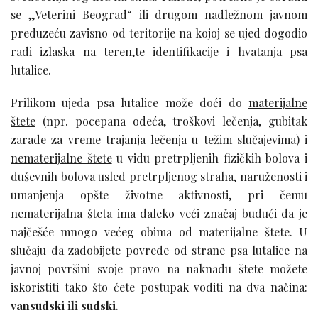
se „Veterini Beograd“ ili drugom nadležnom javnom
preduzeću zavisno od teritorije na kojoj se ujed dogodio
radi izlaska na teren,te identifikacije i hvatanja psa
lutalice.
Prilikom ujeda psa lutalice može doći do
materijalne
štete
(npr. pocepana odeća, troškovi lečenja, gubitak
zarade za vreme trajanja lečenja u težim slučajevima) i
nematerijalne štete
u vidu pretrpljenih fizičkih bolova i
duševnih bolova usled pretrpljenog straha, naruženosti i
umanjenja opšte životne aktivnosti, pri čemu
nematerijalna šteta ima daleko veći značaj budući da je
najčešće mnogo većeg obima od materijalne štete. U
slučaju da zadobijete povrede od strane psa lutalice na
javnoj površini svoje pravo na naknadu štete možete
iskoristiti tako što ćete postupak voditi na dva načina:
vansudski ili sudski
.