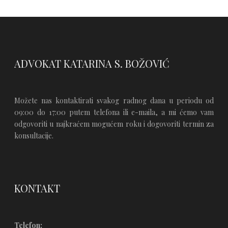
ADVOKAT KATARINA S. BOŽOVIĆ
Možete nas kontaktirati svakog radnog dana u periodu od
09:00 do 17:00 putem telefona ili e-maila, a mi ćemo vam
odgovoriti u najkraćem mogućem roku i dogovoriti termin za
konsultacije.
KONTAKT
Telefon: