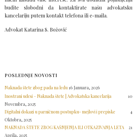
budite slobodni da kontaktirate našu advokatsku
kancelariju putem kontakt telefona ili e-maila.
Advokat Katarina S. Božović
POSLEDNJE NOVOSTI
Naknada štete zbog pada na ledu
16 Januara, 2026
Inostrani udesi – Naknada štete | Advokatska kancelarija
10
Novembra, 2025
Digitalni dokazi u parničnom postupku- mejlovi i prepiske
4
Oktobra, 2025
NAKNADA ŠTETE ZBOG KAŠNJENJA ILI OTKAZIVANJA LETA
21
Aprila, 2025