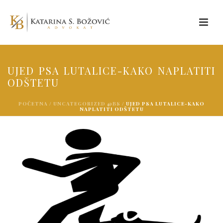
UJED PSA LUTALICE-KAKO NAPLATITI
ODŠTETU
POČETNA
/
UNCATEGORIZED @BS
/ UJED PSA LUTALICE-KAKO
NAPLATITI ODŠTETU