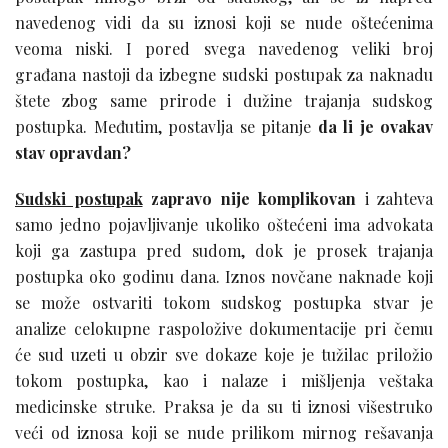
navedenog vidi da su iznosi koji se nude oštećenima
veoma niski. I pored svega navedenog veliki broj
građana nastoji da izbegne sudski postupak za naknadu
štete zbog same prirode i dužine trajanja sudskog
postupka. Međutim, postavlja se pitanje
da li je ovakav
stav opravdan?
Sudski postupak
zapravo
nije komplikovan
i zahteva
samo jedno pojavljivanje ukoliko oštećeni ima advokata
koji ga zastupa pred sudom, dok je prosek trajanja
postupka oko godinu dana. Iznos novčane naknade koji
se može ostvariti tokom sudskog postupka stvar je
analize celokupne raspoložive dokumentacije pri čemu
će sud uzeti u obzir sve dokaze koje je tužilac priložio
tokom postupka, kao i nalaze i mišljenja veštaka
medicinske struke. Praksa je da su ti iznosi višestruko
veći od iznosa koji se nude prilikom mirnog rešavanja