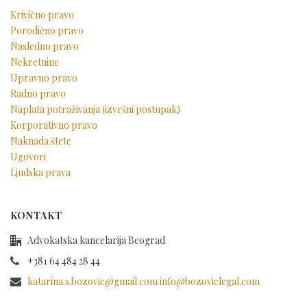
Krivično pravo
Porodično pravo
Nasledno pravo
Nekretnine
Upravno pravo
Radno pravo
Naplata potraživanja (izvršni postupak)
Korporativno pravo
Naknada štete
Ugovori
Ljudska prava
KONTAKT
Advokatska kancelarija Beograd
+381 64 484 28 44
katarina.s.bozovic@gmail.com info@bozoviclegal.com