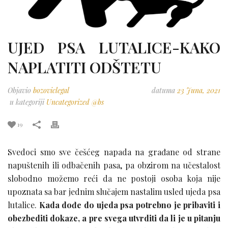
UJED PSA LUTALICE-KAKO
NAPLATITI ODŠTETU
Objavio
bozoviclegal
datuma
23 Juna, 2021
u kategoriji
Uncategorized @bs
19
Svedoci smo sve češćeg napada na građane od strane
napuštenih ili odbačenih pasa, pa obzirom na učestalost
slobodno možemo reći da ne postoji osoba koja nije
upoznata sa bar jednim slučajem nastalim usled ujeda psa
lutalice.
Kada dođe do ujeda psa potrebno je pribaviti i
obezbediti dokaze, a pre svega utvrditi da li je u pitanju