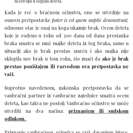
učestvuju u odgoju deteta.
Kada je reč o bračnom očinstvu, ono se utvrđuje na
osnovu pretpostavke
pater is est quem nuptie denonstrant,
odnosno otac je onaj na koga ukazuje brak. Ocem deteta
koje je rođeno u roku od 300 dana od dana prestanka
braka smatra se muž majke deteta iz tog braka, samo u
situaciji ako je brak prestao smrću i ako majka nije
sklopila nov brak u tom roku, što znači da
ako je brak
prestao poništajem ili razvodom ova pretpostavka ne
važi.
Suprotno navedenom, zakonska pretpostavka da se
vanbračni partner iz vanbračne zajednice smatra ocem
deteta, kao takva ne postoji. Vanbračno očinstvo se može
utvrditi na dva načina:
priznanjem ili sudskom
odlukom.
Priznanje vanbračnog očinstva se vrši davanjem izjave,