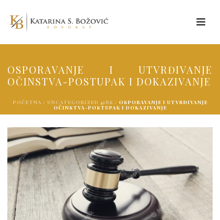
OSPORAVANJE I UTVRĐIVANJE
OČINSTVA-POSTUPAK I DOKAZIVANJE
POČETNA
/
UNCATEGORIZED @BS
/ OSPORAVANJE I UTVRĐIVANJE
OČINSTVA-POSTUPAK I DOKAZIVANJE