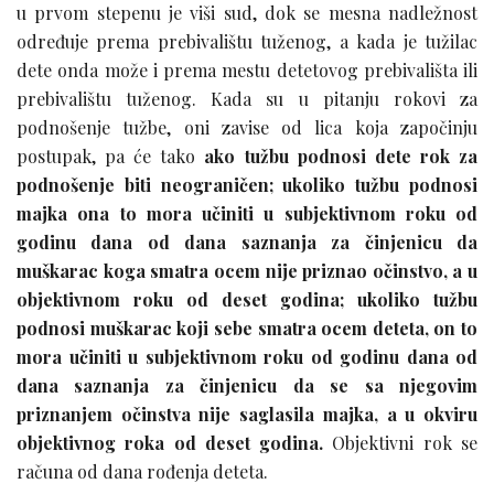
u prvom stepenu je viši sud, dok se mesna nadležnost
određuje prema prebivalištu tuženog, a kada je tužilac
dete onda može i prema mestu detetovog prebivališta ili
prebivalištu tuženog. Kada su u pitanju rokovi za
podnošenje tužbe, oni zavise od lica koja započinju
postupak, pa će tako
ako tužbu podnosi dete rok za
podnošenje biti neograničen; ukoliko tužbu podnosi
majka ona to mora učiniti u subjektivnom roku od
godinu dana od dana saznanja za činjenicu da
muškarac koga smatra ocem nije priznao očinstvo, a u
objektivnom roku od deset godina; ukoliko tužbu
podnosi muškarac koji sebe smatra ocem deteta, on to
mora učiniti u subjektivnom roku od godinu dana od
dana saznanja za činjenicu da se sa njegovim
priznanjem očinstva nije saglasila majka, a u okviru
objektivnog roka od deset godina.
Objektivni rok se
računa od dana rođenja deteta.