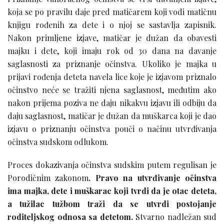
koja se po pravilu daje pred matičarem koji vodi matičnu
knjigu rođenih za dete i o njoj se sastavlja zapisnik.
Nakon primljene izjave, matičar je dužan da obavesti
majku i dete, koji imaju rok od 30 dana na davanje
saglasnosti za priznanje očinstva. Ukoliko je majka u
prijavi rođenja deteta navela lice koje je izjavom priznalo
očinstvo neće se tražiti njena saglasnost, međutim ako
nakon prijema poziva ne daju nikakvu izjavu ili odbiju da
daju saglasnost, matičar je dužan da muškarca koji je dao
izjavu o priznanju očinstva pouči o načinu utvrđivanja
očinstva sudskom odlukom.
Proces dokazivanja očinstva sudskim putem regulisan je
Porodičnim zakonom
.
Pravo na utvrđivanje očinstva
ima majka, dete i muškarac koji tvrdi da je otac deteta,
a tužilac tužbom traži da se utvrdi postojanje
roditeljskog odnosa sa detetom.
Stvarno nadležan sud