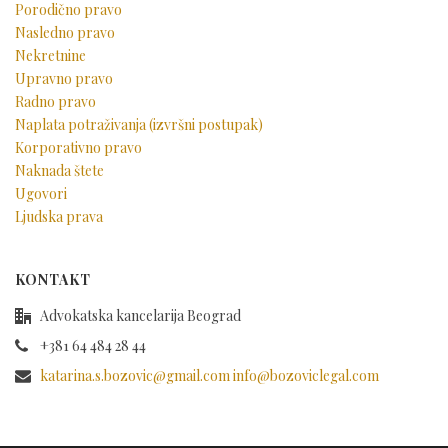
Porodično pravo
Nasledno pravo
Nekretnine
Upravno pravo
Radno pravo
Naplata potraživanja (izvršni postupak)
Korporativno pravo
Naknada štete
Ugovori
Ljudska prava
KONTAKT
Advokatska kancelarija Beograd
+381 64 484 28 44
katarina.s.bozovic@gmail.com info@bozoviclegal.com