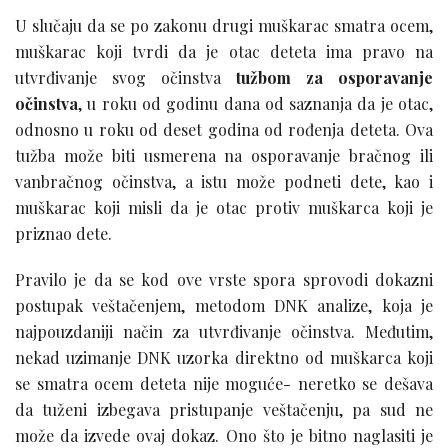
U slučaju da se po zakonu drugi muškarac smatra ocem,
muškarac koji tvrdi da je otac deteta ima pravo na
utvrđivanje svog očinstva
tužbom za osporavanje
očinstva
, u roku od godinu dana od saznanja da je otac,
odnosno u roku od deset godina od rođenja deteta. Ova
tužba može biti usmerena na osporavanje bračnog ili
vanbračnog očinstva, a istu može podneti dete, kao i
muškarac koji misli da je otac protiv muškarca koji je
priznao dete.
Pravilo je da se kod ove vrste spora sprovodi dokazni
postupak veštačenjem, metodom DNK analize, koja je
najpouzdaniji način za utvrđivanje očinstva. Međutim,
nekad uzimanje DNK uzorka direktno od muškarca koji
se smatra ocem deteta nije moguće- neretko se dešava
da tuženi izbegava pristupanje veštačenju, pa sud ne
može da izvede ovaj dokaz. Ono što je bitno naglasiti je