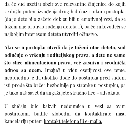
da će sud uzeti u obzir sve relevantne činjenice do kojih
se došlo putem izvođenja drugih dokaza tokom postupka
(da je dete bilo začeto dok su bili u emotivnoj vezi, da se
tuženi nije protivio rođenju deteta…), pa će rukovodeći se
najboljim interesom deteta utvrditi očinstvo.
Ako se u postupku utvrdi da je tuženi otac deteta, sud
odlučuje o vršenju roditeljskog prava, a dete ne samo
što stiče alimentaciona prava, već zasniva i srodnički
odnos sa ocem.
Imajući u vidu osetljivost ove teme,
neophodno je da ukoliko dođe do postupka pred sudom
isti prođe što brže i bezbolnije po stranke u postupku, pa
je tako naš savet da angažujete stručno lice – advokata.
U slučaju bilo kakvih nedoumica u vezi sa ovim
postupkom, budite slobodni da kontaktirate našu
kancelariju putem
kontakt telefona ili e-maila.