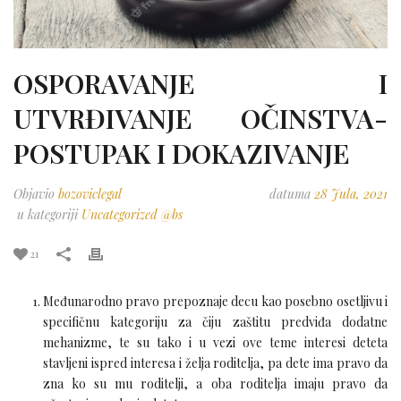
OSPORAVANJE I
UTVRĐIVANJE OČINSTVA-
POSTUPAK I DOKAZIVANJE
Objavio
bozoviclegal
datuma
28 Jula, 2021
u kategoriji
Uncategorized @bs
21
Međunarodno pravo prepoznaje decu kao posebno osetljivu i
specifičnu kategoriju za čiju zaštitu predviđa dodatne
mehanizme, te su tako i u vezi ove teme interesi deteta
stavljeni ispred interesa i želja roditelja, pa dete ima pravo da
zna ko su mu roditelji, a oba roditelja imaju pravo da