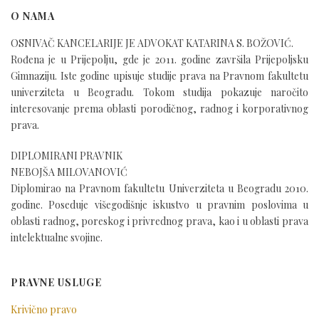
O NAMA
OSNIVAČ KANCELARIJE JE ADVOKAT KATARINA S. BOŽOVIĆ.
Rođena je u Prijepolju, gde je 2011. godine završila Prijepoljsku
Gimnaziju. Iste godine upisuje studije prava na Pravnom fakultetu
univerziteta u Beogradu. Tokom studija pokazuje naročito
interesovanje prema oblasti porodičnog, radnog i korporativnog
prava.
DIPLOMIRANI PRAVNIK
NEBOJŠA MILOVANOVIĆ
Diplomirao na Pravnom fakultetu Univerziteta u Beogradu 2010.
godine. Poseduje višegodišnje iskustvo u pravnim poslovima u
oblasti radnog, poreskog i privrednog prava, kao i u oblasti prava
intelektualne svojine.
PRAVNE USLUGE
Krivično pravo