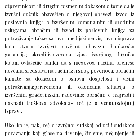
otpremnicom ili drugim pismenim dokazom o tome da je
izvršni dužnik obavešten o njegovoj obavezi; izvod iz
poslovnih knjiga o izvršenim komunalnim ili srodnim
uslugama; obračun ili izvod iz poslovnih knjiga za
potraživanje takse za javni medijski servis; javna isprava
koja stvara izvršivu novčanu obavezu; bankarska
garancija; akreditiv;overena izjava izvršnog dužnika
kojom ovlašćuje banku da s njegovog računa prenese
novčana sredstava na račun izvršnog poverioca; obračun
kamate sa dokazom o osnovu dospelosti i visini
potraživanja;privremena ili okončana situacija o
izvršenim građevinskim radovima; obračun o nagradi i
naknadi troškova advokata- reč je o
verodostojnoj
ispravi.
Ukoliko je, pak, reč o izvršnoj sudskoj odluci i sudskom
poravnanju koji glase na davanje, činjenje, nečinjenje ili