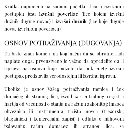
Kratka napomena na samom početku: lica u izvršnom
postupku jesu
izvršni poverilac
(lice kojem izvršni
dužnik duguje novac) i
izvršni dužnik
(lice koje duguje
novac izvršnom poveriocu).
OSNOV POTRAŽIVANJA (DUGOVANJA)
Da biste znali kome i na koji način da se obratite radi
naplate duga, prvenstveno je važno da opredelite da li
isprava na osnovu koje možete da pokrenete izvršni
postupak predstavlja verodostojnu ili izvršnu ispravu.
Ukoliko je osnov Vašeg potraživanja menica i ček
domaćeg ili stranog lica; izvod iz Centralnog registra
hartija od vrednosti o stanju na računu zakonitog imaoca
obveznica ili instrumenta tržišta novca (trezorski,
blagajnički i komercijalni zapisi) i odluka o njihovom
izdavanju; račun domaćeg ili stranog lica, sa