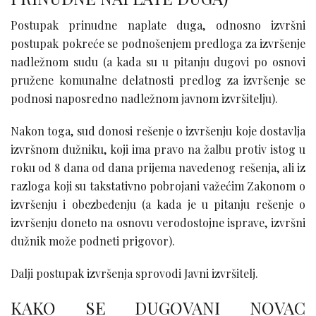
Postupak prinudne naplate duga, odnosno izvršni
postupak pokreće se podnošenjem predloga za izvršenje
nadležnom sudu (a kada su u pitanju dugovi po osnovi
pružene komunalne delatnosti predlog za izvršenje se
podnosi naposredno nadležnom javnom izvršitelju).
Nakon toga, sud donosi rešenje o izvršenju koje dostavlja
izvršnom dužniku, koji ima pravo na žalbu protiv istog u
roku od 8 dana od dana prijema navedenog rešenja, ali iz
razloga koji su takstativno pobrojani važećim Zakonom o
izvršenju i obezbeđenju (a kada je u pitanju rešenje o
izvršenju doneto na osnovu verodostojne isprave, izvršni
dužnik može podneti prigovor).
Dalji postupak izvršenja sprovodi Javni izvršitelj.
KAKO SE DUGOVANI NOVAC