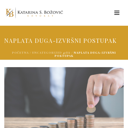
NAPLATA DUGA-IZVRŠNI POSTUPAK
POČETNA
/
UNCATEGORIZED @BS
/ NAPLATA DUGA-IZVRŠNI
POSTUPAK