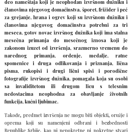
deo nameštaja koji je neophodan izvršnom dužniku i
članovima njegovog domaćinstva, šporet, frižider i peć
za grejanje, hrana i ogrev koji su izvršnom dužniku i
članovima njegovog domaćinstva potrebni za tri
meseca, gotov novac izvršnog dužnika koji ima stalna
mesečna primanja do mesečnog iznosa koji je
zakonom izuzet od izvršenja, srazmerno vremenu do
narednog primanja, ordenje, medalje, ratne
spomenice i druga odlikovanja i priznanja, lična
pisma, rukopisi i drugi lični spisi i porodične
fotografije izvršnog dužnika, pomagala koja su osobi
sa invaliditetom ili drugom licu s telesnim
nedostacima neophodna za obavljanje životnih
funkcija, kućni ljubimac.
Takođe, predmet izvršenja ne mogu biti objekti, oružje i
oprema koji su namenjeni odbrani i bezbednosti
Republike Srbije, kao ni nepokretne ni pokretne stvari