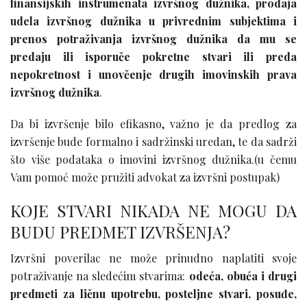
finansijskih instrumenata izvršnog dužnika, prodaja
udela izvršnog dužnika u privrednim subjektima i
prenos potraživanja izvršnog dužnika da mu se
predaju ili isporuče pokretne stvari ili preda
nepokretnost i unovčenje drugih imovinskih prava
izvršnog dužnika
.
Da bi izvršenje bilo efikasno, važno je da predlog za
izvršenje bude formalno i sadržinski uredan, te da sadrži
što više podataka o imovini izvršnog dužnika.(u čemu
Vam pomoć može pružiti advokat za izvršni postupak)
KOJE STVARI NIKADA NE MOGU DA
BUDU PREDMET IZVRŠENJA?
Izvršni poverilac ne može prinudno naplatiti svoje
potraživanje na sledećim stvarima:
odeća, obuća i drugi
predmeti za ličnu upotrebu, posteljne stvari, posuđe,