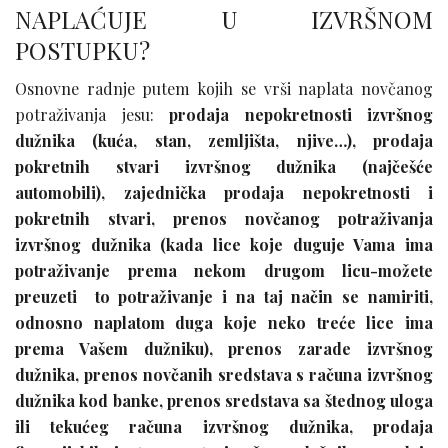
NAPLAĆUJE U IZVRŠNOM
POSTUPKU?
Osnovne radnje putem kojih se vrši naplata novčanog
potraživanja jesu:
prodaja nepokretnosti izvršnog
dužnika (kuća, stan, zemljišta, njive…), prodaja
pokretnih stvari izvršnog dužnika (najčešće
automobili), zajednička prodaja nepokretnosti i
pokretnih stvari, prenos novčanog potraživanja
izvršnog dužnika (kada lice koje duguje Vama ima
potraživanje prema nekom drugom licu-možete
preuzeti to potraživanje i na taj način se namiriti,
odnosno naplatom duga koje neko treće lice ima
prema Vašem dužniku), prenos zarade izvršnog
dužnika, prenos novčanih sredstava s računa izvršnog
dužnika kod banke, prenos sredstava sa štednog uloga
ili tekućeg računa izvršnog dužnika, prodaja