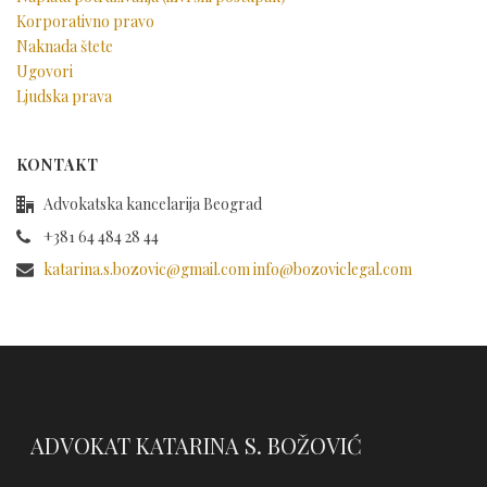
Korporativno pravo
Naknada štete
Ugovori
Ljudska prava
KONTAKT
Advokatska kancelarija Beograd
+381 64 484 28 44
katarina.s.bozovic@gmail.com info@bozoviclegal.com
ADVOKAT KATARINA S. BOŽOVIĆ