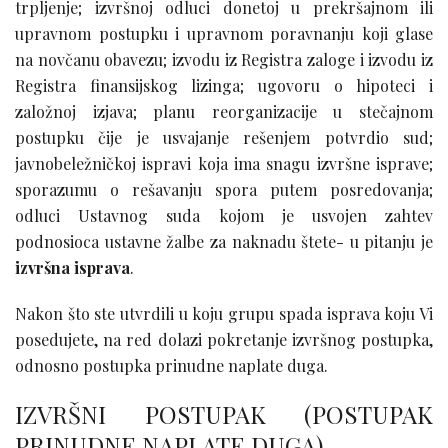
trpljenje; izvršnoj odluci donetoj u prekršajnom ili
upravnom postupku i upravnom poravnanju koji glase
na novčanu obavezu; izvodu iz Registra zaloge i izvodu iz
Registra finansijskog lizinga; ugovoru o hipoteci i
založnoj izjava; planu reorganizacije u stečajnom
postupku čije je usvajanje rešenjem potvrdio sud;
javnobeležničkoj ispravi koja ima snagu izvršne isprave;
sporazumu o rešavanju spora putem posredovanja;
odluci Ustavnog suda kojom je usvojen zahtev
podnosioca ustavne žalbe za naknadu štete- u pitanju je
izvršna isprava
.
Nakon što ste utvrdili u koju grupu spada isprava koju Vi
posedujete, na red dolazi pokretanje izvršnog postupka,
odnosno postupka prinudne naplate duga.
IZVRŠNI POSTUPAK (POSTUPAK
PRINUDNE NAPLATE DUGA)