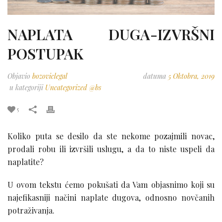
NAPLATA DUGA-IZVRŠNI
POSTUPAK
Objavio
bozoviclegal
datuma
5 Oktobra, 2019
u kategoriji
Uncategorized @bs
5
Koliko puta se desilo da ste nekome pozajmili novac,
prodali robu ili izvršili uslugu, a da to niste uspeli da
naplatite?
U ovom tekstu ćemo pokušati da Vam objasnimo koji su
najefikasniji načini naplate dugova, odnosno novčanih
potraživanja.