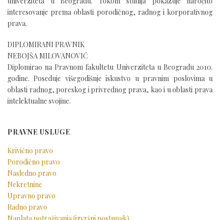
univerziteta u Beogradu. Tokom studija pokazuje naročito
interesovanje prema oblasti porodičnog, radnog i korporativnog
prava.
DIPLOMIRANI PRAVNIK
NEBOJŠA MILOVANOVIĆ
Diplomirao na Pravnom fakultetu Univerziteta u Beogradu 2010.
godine. Poseduje višegodišnje iskustvo u pravnim poslovima u
oblasti radnog, poreskog i privrednog prava, kao i u oblasti prava
intelektualne svojine.
PRAVNE USLUGE
Krivično pravo
Porodično pravo
Nasledno pravo
Nekretnine
Upravno pravo
Radno pravo
Naplata potraživanja (izvršni postupak)