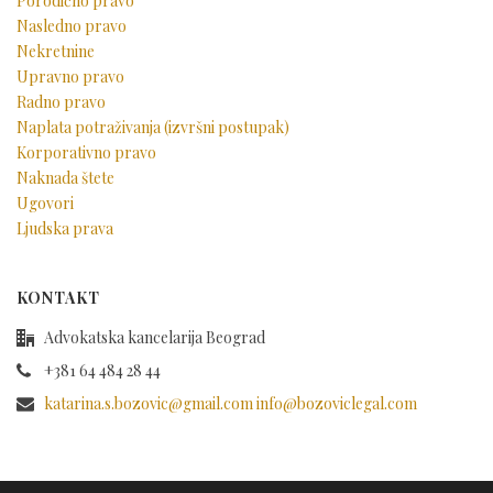
Porodično pravo
Nasledno pravo
Nekretnine
Upravno pravo
Radno pravo
Naplata potraživanja (izvršni postupak)
Korporativno pravo
Naknada štete
Ugovori
Ljudska prava
KONTAKT
Advokatska kancelarija Beograd
+381 64 484 28 44
katarina.s.bozovic@gmail.com info@bozoviclegal.com