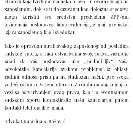
stranku koja tvrdi da ima neko pravo – u ovom slučaju na
zaposlenom, dok se u dokazivanju kao dokazna sredstva
mogu koristiti sva sredstva predviđena ZPP-om
(evidencija poslodavca, lična evidencija, e-mail prepiska,
izjava zaposlenog kao i svedoka).
Iako je opravdan strah svakog zaposlenog od posledica
sudskog spora, a radi ostvarivanja svog prava, važno je
znati da Vaš poslodavac nije „nedodirljiv“. Naša
advokatska kancelarija svakom problemu iz oblasti
radnih odnosa pristupa na studiozan način, pre svega
vodeći računa o Vašem interesu. Za dodatna pojašnjenja u
vezi sa ostvarivanjem ovog prava, kao i o eventualnom
sudskom sporu kontaktirajte našu kancelariju putem
kontakt telefona ili e-maila.
Advokat Katarina S. Božović