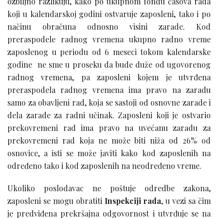
ozbiljno razlikuju, kako po ukupnom fondu časova rada
koji u kalendarskoj godini ostvaruje zaposleni, tako i po
načinu obračuna odnosno visini zarade. Kod
preraspodele radnog vremena ukupno radno vreme
zaposlenog u periodu od 6 meseci tokom kalendarske
godine ne sme u proseku da bude duže od ugovorenog
radnog vremena, pa zaposleni kojem je utvrđena
preraspodela radnog vremena ima pravo na zaradu
samo za obavljeni rad, koja se sastoji od osnovne zarade i
dela zarade za radni učinak. Zaposleni koji je ostvario
prekovremeni rad ima pravo na uvećanu zaradu za
prekovremeni rad koja ne može biti niža od 26% od
osnovice, a isti se može javiti kako kod zaposlenih na
određeno tako i kod zaposlenih na neodređeno vreme.
Ukoliko poslodavac ne poštuje odredbe zakona,
zaposleni se mogu obratiti
Inspekciji rada
, u vezi sa čim
je predviđena prekršajna odgovornost i utvrđuje se na