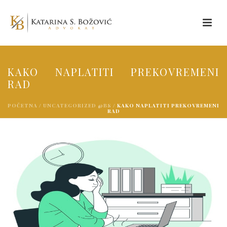
KAKO NAPLATITI PREKOVREMENI
RAD
POČETNA
/
UNCATEGORIZED @BS
/ KAKO NAPLATITI PREKOVREMENI
RAD