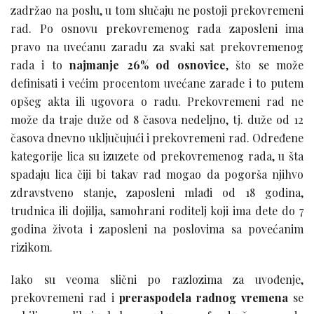
zadržao na poslu, u tom slučaju ne postoji prekovremeni
rad. Po osnovu prekovremenog rada zaposleni ima
pravo na uvećanu zaradu za svaki sat prekovremenog
rada i to
najmanje 26% od osnovice
, što se može
definisati i većim procentom uvećane zarade i to putem
opšeg akta ili ugovora o radu. Prekovremeni rad ne
može da traje duže od 8 časova nedeljno, tj. duže od 12
časova dnevno uključujući i prekovremeni rad. Određene
kategorije lica su izuzete od prekovremenog rada, u šta
spadaju lica čiji bi takav rad mogao da pogorša njihvo
zdravstveno stanje, zaposleni mlađi od 18 godina,
trudnica ili dojilja, samohrani roditelj koji ima dete do 7
godina života i zaposleni na poslovima sa povećanim
rizikom.
Iako su veoma slični po razlozima za uvođenje,
prekovremeni rad i
preraspodela radnog vremena
se