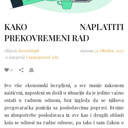
KAKO NAPLATITI
PREKOVREMENI RAD
Objavio
bozoviclegal
datuma
24 Oktobra, 2021
u kategoriji
Uncategorized @bs
28
Sve više ekonomski iscrpljeni, a sve manje zakonom
zaštićeni, zaposleni su došli u situaciju da je jedino važno
ostati u radnom odnosu, bez izgleda da se njihova
pregovaračka pozicija sa poslodavcima popravi. Brojne
su zloupotrebe poslodavaca iz ove kao i drugih oblasti
koja se odnosi na radne odnose, pa tako i sam Zakon o