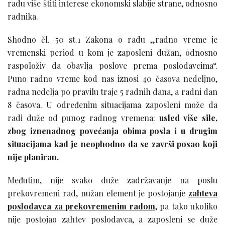
radu više štiti interese ekonomski slabije strane, odnosno
radnika.
Shodno čl. 50 st.1 Zakona o radu „radno vreme je
vremenski period u kom je zaposleni dužan, odnosno
raspoloživ da obavlja poslove prema poslodavcima“.
Puno radno vreme kod nas iznosi 40 časova nedeljno,
radna nedelja po pravilu traje 5 radnih dana, a radni dan
8 časova. U određenim situacijama zaposleni može da
radi duže od punog radnog vremena:
usled više sile,
zbog iznenadnog povećanja obima posla i u drugim
situacijama kad je neophodno da se završi posao koji
nije planiran.
Međutim, nije svako duže zadržavanje na poslu
prekovremeni rad, nužan element je postojanje
zahteva
poslodavca za prekovremenim radom
, pa tako ukoliko
nije postojao zahtev poslodavca, a zaposleni se duže