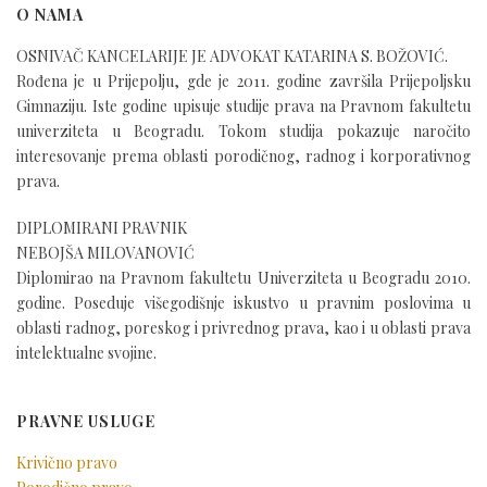
O NAMA
OSNIVAČ KANCELARIJE JE ADVOKAT KATARINA S. BOŽOVIĆ.
Rođena je u Prijepolju, gde je 2011. godine završila Prijepoljsku
Gimnaziju. Iste godine upisuje studije prava na Pravnom fakultetu
univerziteta u Beogradu. Tokom studija pokazuje naročito
interesovanje prema oblasti porodičnog, radnog i korporativnog
prava.
DIPLOMIRANI PRAVNIK
NEBOJŠA MILOVANOVIĆ
Diplomirao na Pravnom fakultetu Univerziteta u Beogradu 2010.
godine. Poseduje višegodišnje iskustvo u pravnim poslovima u
oblasti radnog, poreskog i privrednog prava, kao i u oblasti prava
intelektualne svojine.
PRAVNE USLUGE
Krivično pravo