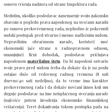
osnovu vršenja nadzora od strane Inspektora rada.
Međutim, ukoliko poslodavac zanemaruje svoju zakonsku
obavezu u pogledu prava zaposlenog na uvećanu zaradu
po osnovu prekovremenog rada, nephodno je pokrenuti
sudski postupak pred stvarno i mesno nadležnim sudom.
Nepravilnim obračunom zarade, koristeći moć
ekonomski jače strane u radnopravnom odnosu,
umanjujući lični dohodak, poslodavac pričinjava
zaposlenom
materijalnu štetu
. Da bi zaposleni ostvario
svoje pravo pred sudom treba da dokaže da je na poslu
ostajao duže od redovnog radnog vremena (8 sati
dnevno/40 sati nedeljno), da to vreme ima karakter
prekovremenog rada i da dokaže novčani iznos koji mu
duguje poslodavac na ime neisplaćenog uvećanja zarade
(najčešće putem izvođenja ekonomsko finansijskog
veštačenja). Teret dokazivanja tokom postupka pada na