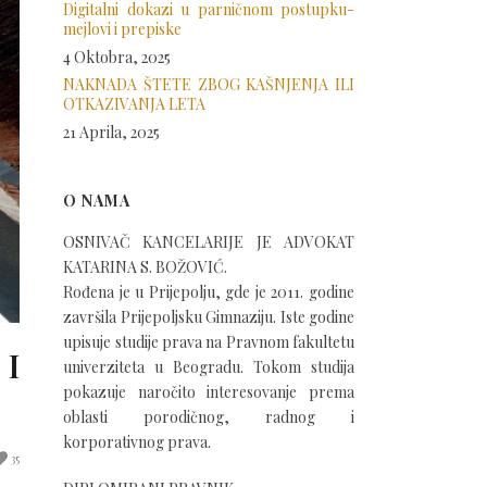
Digitalni dokazi u parničnom postupku-
mejlovi i prepiske
4 Oktobra, 2025
NAKNADA ŠTETE ZBOG KAŠNJENJA ILI
OTKAZIVANJA LETA
21 Aprila, 2025
O NAMA
OSNIVAČ KANCELARIJE JE ADVOKAT
KATARINA S. BOŽOVIĆ.
Rođena je u Prijepolju, gde je 2011. godine
završila Prijepoljsku Gimnaziju. Iste godine
upisuje studije prava na Pravnom fakultetu
I
univerziteta u Beogradu. Tokom studija
pokazuje naročito interesovanje prema
oblasti porodičnog, radnog i
korporativnog prava.
35