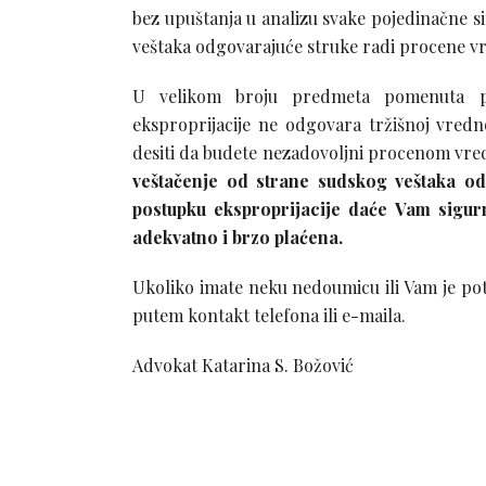
bez upuštanja u analizu svake pojedinačne s
veštaka odgovarajuće struke radi procene vr
U velikom broju predmeta pomenuta p
eksproprijacije ne odgovara tržišnoj vredn
desiti da budete nezadovoljni procenom vred
veštačenje od strane sudskog veštaka od
postupku eksproprijacije daće Vam sigur
adekvatno i brzo plaćena.
Ukoliko imate neku nedoumicu ili Vam je po
putem kontakt telefona ili e-maila.
Advokat Katarina S. Božović