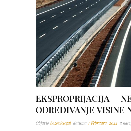
EKSPROPRIJACIJA 
ODREĐIVANJE VISINE
Objavio
bozoviclegal
datuma
4 Februara, 2022
u kate