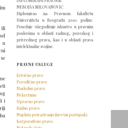
DIPLOMIRANI PRAVNIK
NEBOJŠA MILOVANOVIĆ
jim
Diplomirao na Pravnom fakultetu
Univerziteta u Beogradu 2010. godine.
Poseduje višegodišnje iskustvo u pravnim
ili
poslovima u oblasti radnog, poreskog i
 od
privrednog prava, kao i u oblasti prava
e u
intelektualne svojine.
vni
 se
PRAVNE USLUGE
Krivično pravo
vne
Porodično pravo
eti
Nasledno pravo
mog
Nekretnine
i i
Upravno pravo
iji
Radno pravo
Naplata potraživanja (izvršni postupak)
žbu
Korporativno pravo
Naknada štete