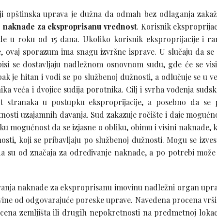
iji opštinska uprava je dužna da odmah bez odlaganja zakaž
 naknade za eksproprisanu vrednost
. Korisnik eksproprijac
e u roku od 15 dana. Ukoliko korisnik eksproprijacije i ran
, ovaj sporazum ima snagu izvršne isprave. U slučaju da se
pisi se dostavljaju nadležnom osnovnom sudu, gde će se vis
 je hitan i vodi se po službenoj dužnosti, a odlučuje se u v
a veća i dvojice sudija porotnika. Cilj i svrha vođenja suds
t stranaka u postupku eksproprijacije, a posebno da se 
nosti uzajamnih davanja. Sud zakazuje ročište i daje mogućn
iku mogućnost da se izjasne o obliku, obimu i visini naknade, 
ti, koji se pribavljaju po službenoj dužnosti. Mogu se izvest
da su od značaja za određivanje naknade, a po potrebi može
anja naknade za eksproprisanu imovinu nadležni organ upr
vine od odgovarajuće poreske uprave. Navedena procena vrši
 cena zemljišta ili drugih nepokretnosti na predmetnoj lokaci