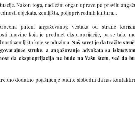
ituacije. Nakon toga, nadležni organ uprave po pravilu angaž
ednosti objekata, zemljišta, poljoprivrednih kultura…
rocena putem angažovanog veštaka od strane korisni
osti imovine koja je predmet eksproprijacije, pa se tako m
nosti zemljišta koje se oduzima.
Naš savet je da tražite stru
govarajuće struke, a angažovanje advokata sa iskustvo
nost da eksproprijacija ne bude na Vašu štetu, već da b
trebno dodatno pojašnjenje budite slobodni da nas kontaktir