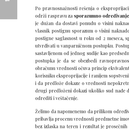
Po pravnosnažnosti rešenja o eksproprijac
održi raspravu za
sporazumno određivanje
je dužan da dostavi ponudu o visini naknad
vlasnik postignu sporazum o visini naknade
postigne saglasnost u roku od 2 meseca, s
utvrđivati u vanparničnom postupku. Postupak
sastavljenom od jednog sudije kao predsednik
postupka je da se obezbedi ravnopravnos
obračunu vrednosti očuva princip ekvivalent
korisniku eksproprijacije i ranijem sopstven
i da predlože dokaze o vrednosti nepokretnos
drugi predloženi dokazi ukoliko sud nađe 
odrediti i veštačenje.
Želimo da napomenemo da prilikom određiv
pribavlja procenu vrednosti predmetne imo
bez izlaska na teren i rezultat je prosečnih