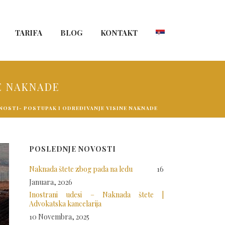
TARIFA
BLOG
KONTAKT
NE NAKNADE
NOSTI- POSTUPAK I ODREĐIVANJE VISINE NAKNADE
POSLEDNJE NOVOSTI
Naknada štete zbog pada na ledu
16
Januara, 2026
Inostrani udesi – Naknada štete |
Advokatska kancelarija
10 Novembra, 2025