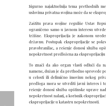
Sigurno najaktuelnija tema prethodnih mese
uslovima privatna svojina može da se ekspro
Zaštitu prava svojine reguliše Ustav Rep
ograničeno samo u javnom interesu utvrđ
tržišne. Eksproprijacija je zakonom uređ
državnu. Postupak eksproprijacije se pokr
pravobranilac, a rešenje donosi služba opšt
nepokretnost predložena za eksproprijaciju 
To znači da ako organ vlasti odluči da n
namene, dužan je da prethodno sprovede post
u celosti ili delimično imovinu nekog pri
predloga mora se utvrditi javni interes i 
rešenje donosi služba opštinske uprave nadl
nepokretnost nalazi, a korisnik eksproprija
eksproprijacije u katastru nepokretnosti.