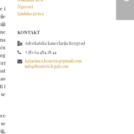
Ugovori
e i
Ljudska prava
ije
iji
 ne
KONTAKT
ina
Advokatska kancelarija Beograd
eću
+381 64 484 28 44
kog
katarina.s.bozovic@gmail.com
pri
info@bozoviclegal.com
ost
kao
i i
 se
ave
 se
ji,