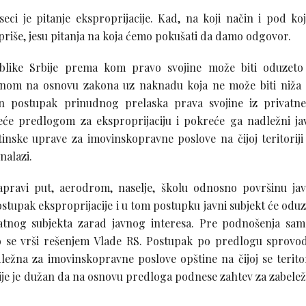
ci je pitanje eksproprijacije. Kad, na koji način i pod ko
priše, jesu pitanja na koja ćemo pokušati da damo odgovor.
ublike Srbije prema kom pravo svojine može biti oduzeto 
enom na osnovu zakona uz naknadu koja ne može biti niža
en postupak prinudnog prelaska prava svojine iz privatn
eće predlogom za eksproprijaciju i pokreće ga nadležni ja
inske uprave za imovinskopravne poslove na čijoj teritoriji
nalazi.
apravi put, aerodrom, naselje, školu odnosno površinu ja
upak eksproprijacije i u tom postupku javni subjekt će oduz
vatnog subjekta zarad javnog interesa. Pre podnošenja sa
to se vrši rešenjem Vlade RS. Postupak po predlogu sprovod
ežna za imovinskopravne poslove opštine na čijoj se teritor
cije je dužan da na osnovu predloga podnese zahtev za zabele