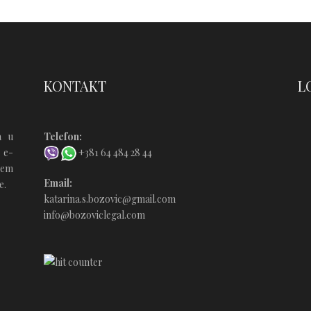
Ć
KONTAKT
L
a u
Telefon:
 e-
+381 64 484 28 44
ćem
Email:
e.
katarina.s.bozovic@gmail.com
info@bozoviclegal.com