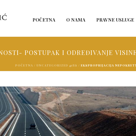
POČETNA
O NAMA
PRAVNE USLUGE
NOSTI- POSTUPAK I ODREĐIVANJE VISI
POČETNA
/
UNCATEGORIZED @BS
/ EKSPROPRIJACIJA NEPOKRET