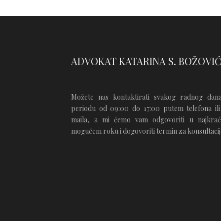
ADVOKAT KATARINA S. BOŽOVI
Možete nas kontaktirati svakog radnog dan
periodu od 09:00 do 17:00 putem telefona ili
maila, a mi ćemo vam odgovoriti u najkra
mogućem roku i dogovoriti termin za konsultacij