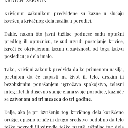
KRIVIČNI ZAKONIK
Krivičnim zakonikom predviđene su kazne u slučaju
izvršenja krivičnog dela nasilja u porodici.
Dakle, nakon što javni tužilac podnese sudu optužni
predlog ili optužnicu, te sud utvrdi postojanje krivice,
izreći će okrivljenom kaznu u zavisnosti od toga kakvu
posledicu je delo imalo.
Tako, Krivični zakonik predviđa da ko primenom nasilja,
pretnjom da će napasti na život ili telo, drskim ili
bezobzirnim ponašanjem ugrožava spokojstvo, telesni
integritet ili duševno stanje člana svoje porodice, kazniće
se
zatvorom od tri meseca do tri godine
.
Dalje, ako je pri izvršenju tog krivičnog dela korišćeno
oružje, opasno oruđe ili drugo sredstvo podobno da telo
teško povredi ili zdravlje teško naruši, učinilac tog dela