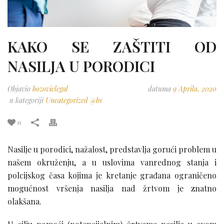
KAKO SE ZAŠTITI OD
NASILJA U PORODICI
Objavio
bozoviclegal
datuma
9 Aprila, 2020
u kategoriji
Uncategorized @bs
11
Nasilje u porodici, nažalost, predstavlja gorući problem u
našem okruženju, a u uslovima vanrednog stanja i
polcijskog časa kojima je kretanje građana ograničeno
mogućnost vršenja nasilja nad žrtvom je znatno
olakšana.