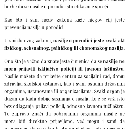
borbe da se nasilje u porodici što efikasnije spreči.
Kao što i sam naziv zakona kaže njegov cilj jeste
prevencija nasilja u porodici.
U smislu ovog zakona,
nasilje u porodici jeste svaki akt
fizičkog, seksualnog, psihičkog ili ekonomskog nasilja.
Ono što je važno da znate jeste činjenica da se
nasilje ne
mora prijaviti isključivo policiji ili javnom tužilaštvu
.
Nasilje možete da prijavite centru za socijalni rad, domu
zdravlja, školskoj ustanovi, kao i svim ostalim državnim
organima, ustanovama ili organizacijama. Svaki organ je
dužan da kada dobije saznanja o nasilju koje se vrši isto
bez odlaganja prijavi policiji, odnosno javnom tužilaštvu.
To zapravo znači da pobrojanim organima nasilje ne
mora biti direktno prijavljeno, već mogu i sami da
prepoznaju da se u konkretnom slučaju radi o nasilju u