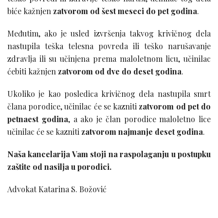
biće kažnjen
zatvorom od šest meseci do pet godina
.
Međutim, ako je usled izvršenja takvog krivičnog dela
nastupila teška telesna povreda ili teško narušavanje
zdravlja ili su učinjena prema maloletnom licu, učinilac
ćebiti kažnjen
zatvorom od dve do deset godina
.
Ukoliko je kao posledica krivičnog dela nastupila smrt
člana porodice, učinilac će se kazniti
zatvorom od pet do
petnaest godina
, a ako je član porodice maloletno lice
učinilac će se kazniti
zatvorom najmanje deset godina
.
Naša kancelarija Vam stoji na raspolaganju u postupku
zaštite od nasilja u porodici.
Advokat Katarina S. Božović