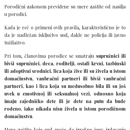
Porodični zakonom previđene su mere zaštite od nasilja
u porodici.
Kada je reč o primeni ovih pravila, karakteristično je to
da je nadležan isključivo sud, dakle ne policija ili javno
tužilaštvo.
Pri tom, članovima porodice se smatraju
supružnici ili
bivši supružnici, deca, roditelji, ostali krvni, tazbinski
ili adoptivni srodnici, lica koja žive ili su živela u istom
domaćinstvu, vanbračni partneri ili bivši vanbračni
partneri, kao i lica koja su međusobno bila ili su još
uvek u emotivnoj ili seksualnoj vezi, odnosno koja
imaju zajedničko dete ili je dete na putu da bude
rođeno, iako nikada nisu živela u istom porodičnom
domaćinstvu
.
Mere zaštite koje sud može da izrekne jesu: izdavanje