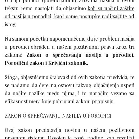
U cilju pomoći (potencijalnim) žrtvama nasilja u ovom
tekstu ćemo nastojati da objasnimo
koji su načini zaštite
od nasilja u porodici, kao i same postupke radi zaštite od
istog.
Na samom početku napomenućemo da je problem nasilja
u porodici obrađen u našem pozitivnom pravu kroz tri
zakona:
Zakon o sprečavanju nasilja u porodici,
Porodični zakon i Krivični zakonik.
Stoga, objasnićemo šta svaki od ovih zakona predviđa, te
se nadamo da ćete na osnovu takvog objašnjenja uspeti
da uočite razlike među njima, i to naročito vezano za
efikasnost mera koje pobrojani zakoni propisuju.
ZAKON O SPREČAVANJU NASILJA U PORODICI
Ovaj zakon predstavlja novinu u našem pozitivnom
pravnom sistemu. Usvojen je 2016. godine, kao rezultat