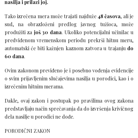
nasilja i prilazi joj.
Tako izrečena mera može trajati najduže
48 časova
, ali je
sud, na obrazloženi predlog javnog tužioca, može
produžiti za
još 30 dana
. Ukoliko potencijalni učinilac u
predviđenom vremenskom periodu prekrši hitnu meru,
automatski će biti kažnjen kaznom zatvora u trajanju
do
60 dana
.
Ovim zakonom previđeno je i posebno vođenja evidencije
o svim prijavljenim slučajevima nasilja u porodici, kao i o
izrečenim hitnim merama.
Dakle, ovaj zakon i postupak po pravilima ovog zakona
predstavljaju način sprečavanja da do izvršenja krivičnog
dela nasilje u porodici ne dođe.
PORODIČNI ZAKON