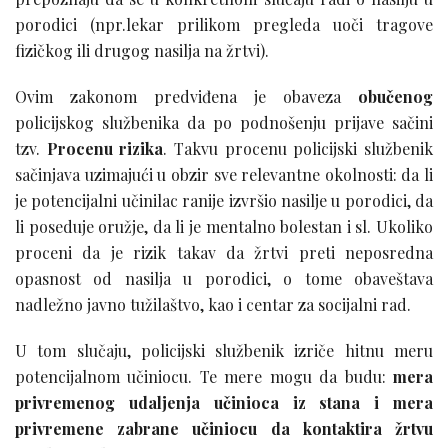
porodici (npr.lekar prilikom pregleda uoči tragove
fizičkog ili drugog nasilja na žrtvi).
Ovim zakonom predviđena je obaveza
obučenog
policijskog službenika da po podnošenju prijave sačini
tzv.
Procenu rizika
. Takvu procenu policijski službenik
sačinjava uzimajući u obzir sve relevantne okolnosti: da li
je potencijalni učinilac ranije izvršio nasilje u porodici, da
li poseduje oružje, da li je mentalno bolestan i sl. Ukoliko
proceni da je rizik takav da žrtvi preti neposredna
opasnost od nasilja u porodici, o tome obaveštava
nadležno javno tužilaštvo, kao i centar za socijalni rad.
U tom slučaju, policijski službenik izriče hitnu meru
potencijalnom učiniocu. Te mere mogu da budu:
mera
privremenog udaljenja učinioca iz stana i mera
privremene zabrane učiniocu da kontaktira žrtvu