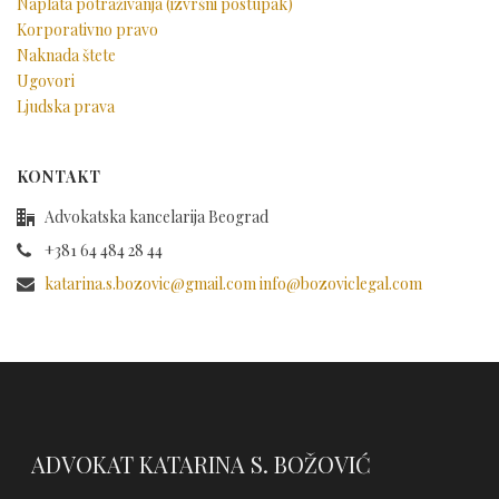
Naplata potraživanja (izvršni postupak)
Korporativno pravo
Naknada štete
Ugovori
Ljudska prava
KONTAKT
Advokatska kancelarija Beograd
+381 64 484 28 44
katarina.s.bozovic@gmail.com info@bozoviclegal.com
ADVOKAT KATARINA S. BOŽOVIĆ